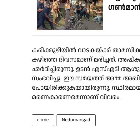
ഗൺമാൻമ
കരിക്കുഴിയിൽ വാടകയ്ക്ക് താമസി
കഴിഞ്ഞ ദിവസമാണ് മരിച്ചത്. അഷ്‌
ഛർദിച്ചിരുന്നു. ഉടൻ എസ്എടി ആശുപ
സംഭവിച്ചു. ഈ സമയത്ത് അമ്മ അഖില, 
പോയിരിക്കുകയായിരുന്നു. സ്ഥിരമാ
മരണകാരണമെന്നാണ് വിവരം.
crime
Nedumangad