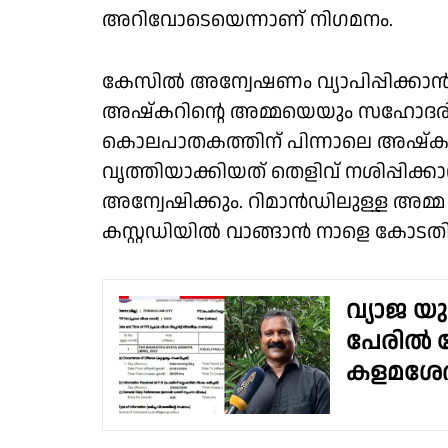
അറിവോടെയെന്നാണ് നിഗമനം.
കേസിൽ അന്വേഷണം വ്യാപിപ്പിക്കാൻ
അഷ്കറിന്റെ അമ്മയെയും സഹോദരിയെ
കൊലപാതകത്തിന് പിന്നാലെ അഷ്കറി
വൃത്തിയാക്കിയത് തെളിവ് നശിപ്പിക്ക
അന്വേഷിക്കും. റിമാൻഡിലുള്ള അ
കസ്റ്റഡിയിൽ വാങ്ങാൻ നാളെ കോടത
വ്യാജ യ
പേരിൽ കോ
കളമശേര