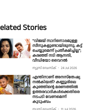
elated Stories
"വിജയ് സാറിനൊപ്പമുള്ള
സീനുകളുണ്ടായിരുന്നു, കട്ട്
ചെയ്യുമെന്ന് പ്രതീക്ഷിച്ചില്ല";
കരഞ്ഞ് നടി ആനന്ദി,
വീഡിയോ വൈറൽ
ന്യൂസ് ഡെസ്ക്
24 Jul 2026
എന്തിനാണ് അനസ്തേഷ്യ
നൽകിയത്? കണ്ണൂരിലെ
കുഞ്ഞിൻ്റെ മരണത്തിൽ
ഉത്തരവാദികൾക്കെതിരെ
നടപടി വേണമെന്ന്
കുടുംബം
ന്യൂസ് ഡെസ്ക്
11 Jul 2026