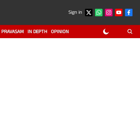
Sign in
PRAVASAM
IN DEPTH
OPINION