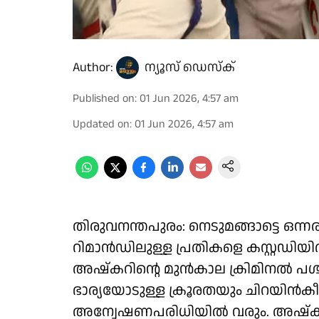
Author:
ന്യൂസ് ഡെസ്ക്
Published on
:
01 Jun 2026, 4:57 am
Updated on
:
01 Jun 2026, 4:57 am
തിരുവനന്തപുരം: നെടുമങ്ങാട്ടെ 
റിമാൻഡിലുള്ള പ്രതികളെ കസ്റ്റഡിയി
അഷ്കറിന്റെ മുൻകാല ക്രിമിനൽ പശ്
ഭാര്യയോടുള്ള ക്രൂരതയും ചിറയിൻക
അന്വേഷണപരിധിയിൽ വരും. അഷ്കർ 