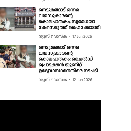
നെടുമങ്ങാട് ഒന്നര
വയസുകാരന്റെ
കൊലപാതകം; സ്വമേധയാ
കേസെടുത്ത് ഹൈക്കോടതി
ന്യൂസ് ഡെസ്ക്
17 Jun 2026
നെടുമങ്ങാട് ഒന്നര
വയസുകാരൻ്റെ
കൊലപാതകം; ചൈൽഡ്
പ്രൊട്ടക്ഷൻ യൂണിറ്റ്
ഉദ്യോഗസ്ഥനെതിരെ നടപടി
ന്യൂസ് ഡെസ്ക്
12 Jun 2026