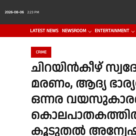
2026-08-06
2:23 PM
LATEST NEWS
NEWSROOM
ENTERTAINMENT
PHOTO GALLERY
VIDEO
CRIME
ചിറയിൻകീഴ് സ്വ
മരണം, ആദ്യ ഭാര്യ
ഒന്നര വയസുകാരന
കൊലപാതകത്തിൽ 
കൂടുതൽ അന്വ