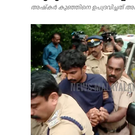
അഷ്കർ കുഞ്ഞിനെ ഉപദ്രവിച്