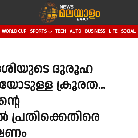
WORLD CUP
SPORTS
TECH
AUTO
BUSINESS
LIFE
SOCIAL
ദേശിയുടെ ദുരൂഹ
യോടുള്ള ക്രൂരത...
്റെ
പ്രതിക്കെതിരെ
േഷണം