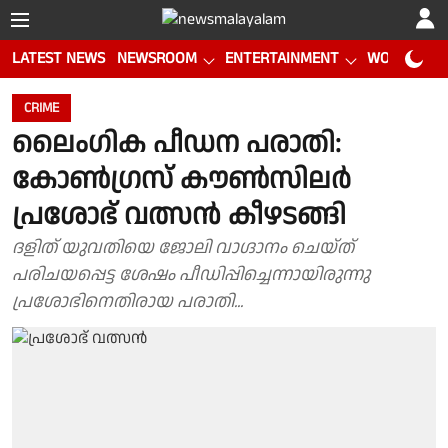
LATEST NEWS
NEWSROOM
ENTERTAINMENT
WORLD CUP
CRIME
ലൈംഗിക പീഡന പരാതി:
കോൺഗ്രസ് കൗൺസിലർ
പ്രശോഭ് വത്സൻ കീഴടങ്ങി
ദളിത് യുവതിയെ ജോലി വാഗ്ദാനം ചെയ്ത്
പരിചയപ്പെട്ട ശേഷം പീഡിപ്പിച്ചെന്നായിരുന്നു
പ്രശോഭിനെതിരായ പരാതി...