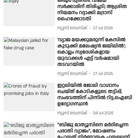
കരൂർ ദുരന്തം: വിജയ്
സര്‍ക്കാരിന് തിരിച്ചടി; ആശ്രിത
നിയമനം റദ്ദാക്കി മദ്രാസ്
ഹൈക്കോടതി
ന്യൂസ് ഡെസ്ക്
27 Jul 2026
'വ്യാജ മയക്കുമരുന്ന് കേസിൽ
കുടുക്കി മലേഷ്യൻ ജയിലിൽ';
കൊല്ലം സ്വദേശികളായ
യുവാക്കൾ എട്ട് വർഷമായി
തടവറയിൽ
ന്യൂസ് ഡെസ്ക്
27 Jul 2026
ഇറ്റലിയിൽ ജോലി വാഗ്ദാനം
ചെയ്ത് കോടികളുടെ തട്ടിപ്പ്;
സംഭവത്തിന് പിന്നിൽ റിട്ട.ഐബി
ഉദ്യോഗസ്ഥൻ
ന്യൂസ് ഡെസ്ക്
04 Jul 2026
"ബിജു മാത്യൂസിനെ മർദിച്ചെന്ന
പരാതി വ്യാജം", മോഷണം
പോയത് നിർണായക ഫയലെന്ന്