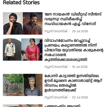
Related Stories
'ജന നായകൻ' ഡിലീറ്റഡ് സീൻസ്
വരുന്നു! സ്ഥിരീകരിച്ച്
സംവിധായകൻ എച്ച്. വിനോദ്
ന്യൂസ് ഡെസ്ക്
29 Jul 2026
വിവാഹമോചനം മറച്ചുവച്ച്
പ്രണയം; കല്യാണത്തിൽ നിന്ന്
പിന്മാറിയ യുവതിയെ കാമുകൻ്റെ
സഹോദരൻ
കുത്തിക്കൊലപ്പെടുത്തി
ന്യൂസ് ഡെസ്ക്
16 Jul 2026
കോന്നി കാട്ടാത്തി ഉന്നതിയിലെ
ഊര് മൂപ്പനെ കാണാതായിട്ട് ആറ്
ദിവസം; തെരച്ചിൽ
ഉൾവനത്തിലേക്ക്
ന്യൂസ് ഡെസ്ക്
02 Jul 2026
പത്തനംതിട്ട അഗതി