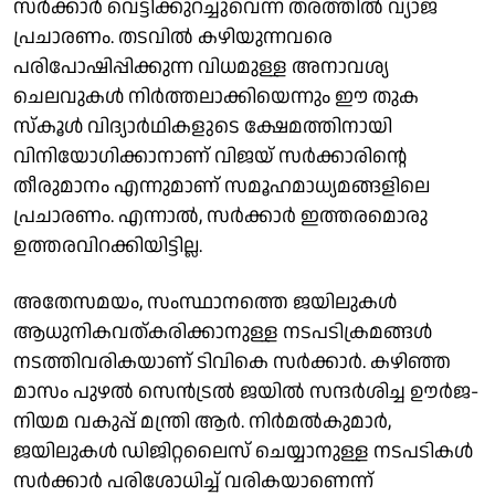
സർക്കാർ വെട്ടിക്കുറച്ചുവെന്ന തരത്തിൽ വ്യാജ
പ്രചാരണം. തടവിൽ കഴിയുന്നവരെ
പരിപോഷിപ്പിക്കുന്ന വിധമുള്ള അനാവശ്യ
ചെലവുകൾ നിർത്തലാക്കിയെന്നും ഈ തുക
സ്കൂൾ വിദ്യാർഥികളുടെ ക്ഷേമത്തിനായി
വിനിയോഗിക്കാനാണ് വിജയ് സർക്കാരിന്റെ
തീരുമാനം എന്നുമാണ് സമൂഹമാധ്യമങ്ങളിലെ
പ്രചാരണം. എന്നാൽ, സർക്കാർ ഇത്തരമൊരു
ഉത്തരവിറക്കിയിട്ടില്ല.
അതേസമയം, സംസ്ഥാനത്തെ ജയിലുകൾ
ആധുനികവത്കരിക്കാനുള്ള നടപടിക്രമങ്ങൾ
നടത്തിവരികയാണ് ടിവികെ സർക്കാർ. കഴിഞ്ഞ
മാസം പുഴൽ സെൻട്രൽ ജയിൽ സന്ദർശിച്ച ഊർജ-
നിയമ വകുപ്പ് മന്ത്രി ആർ. നിർമൽകുമാർ,
ജയിലുകൾ ഡിജിറ്റലൈസ് ചെയ്യാനുള്ള നടപടികൾ
സർക്കാർ പരിശോധിച്ച് വരികയാണെന്ന്