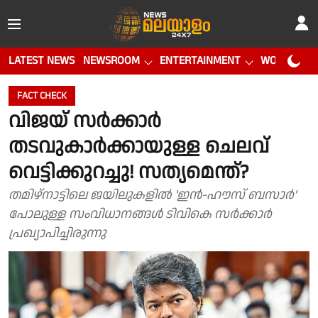
LATEST NEWS
NEWSROOM
ENTERTAINMENT
WORLD CUP
FACT CHECK
വിജയ് സർക്കാർ
തടവുകാർക്കായുള്ള ചെലവ്
വെട്ടിക്കുറച്ചു! സത്യമെന്ത്?
തമിഴ്‌നാട്ടിലെ ജയിലുകളിൽ 'ഇൻ-ഹൗസ് ബസാർ'
പോലുള്ള സംവിധാനങ്ങൾ ടിവികെ സർക്കാർ
പ്രഖ്യാപിച്ചിരുന്നു