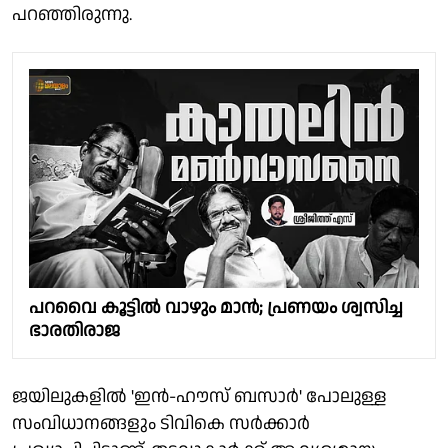
പറഞ്ഞിരുന്നു.
പറവൈ കൂട്ടിൽ വാഴും മാൻ​; പ്രണയം ശ്വസിച്ച
ഭാരതിരാജ
ജയിലുകളിൽ 'ഇൻ-ഹൗസ് ബസാർ' പോലുള്ള
സംവിധാനങ്ങളും ടിവികെ സർക്കാർ