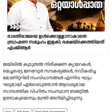
ഭാരതിരാജയെ ഉള്‍ക്കൊള്ളാനാകാതെ
ബ്രാഹ്മണ സമൂഹം ഇളകി; രക്ഷയ്‌ക്കെത്തിയത്
എംജിആര്‍
ജയിലിൽ കൂടുതൽ നിരീക്ഷണ ക്യാമറകൾ,
മെച്ചപ്പെട്ട ജനറേറ്റർ സൗകര്യങ്ങൾ, നവീകരിച്ച
മോണിറ്ററിങ് സംവിധാനങ്ങൾ എന്നിവ ഘട്ടം
ഘട്ടമായി ഏർപ്പെടുത്താൻ ആവശ്യമായ
സാമ്പത്തിക വിഹിതം സംസ്ഥാന ബജറ്റിൽ
ഉണ്ടാകുമെന്നും മന്ത്രി അറിയിച്ചിരുന്നു.
Vijay
TVK Party
Tamil Nadu government