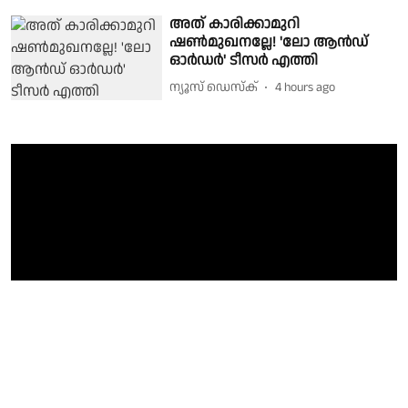
അത് കാരിക്കാമുറി
ഷൺമുഖനല്ലേ! 'ലോ ആൻഡ്
ഓർഡർ' ടീസർ എത്തി
ന്യൂസ് ഡെസ്ക്
4 hours ago