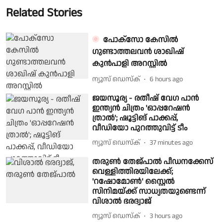
Related Stories
പോക്സോ കേസിൽ
ഗുണ്ടാത്തലവൻ ശാഖിഷ്
കുൻപാളി അറസ്റ്റിൽ
ന്യൂസ് ഡെസ്ക്
6 hours ago
ജയസൂര്യ - രതീഷ് വേഗ പാൻ
ഇന്ത്യൻ ചിത്രം 'ഓപ്പറേഷൻ
ത്രാൽ'; ഷൂട്ടിങ് പാക്കപ്പ്,
വീഡിയോ പുറത്തുവിട്ട് ടീം
ന്യൂസ് ഡെസ്ക്
37 minutes ago
തരുൺ തേജ്പാൽ പീഡനക്കേസ്
വെള്ളിത്തിരയിലേക്ക്;
'റഷോമോൺ' സ്റ്റൈൽ
സിനിമയ്ക്ക് സാധ്യതയുണ്ടെന്ന്
വിശാൽ ഭരദ്വാജ്
ന്യൂസ് ഡെസ്ക്
3 hours ago