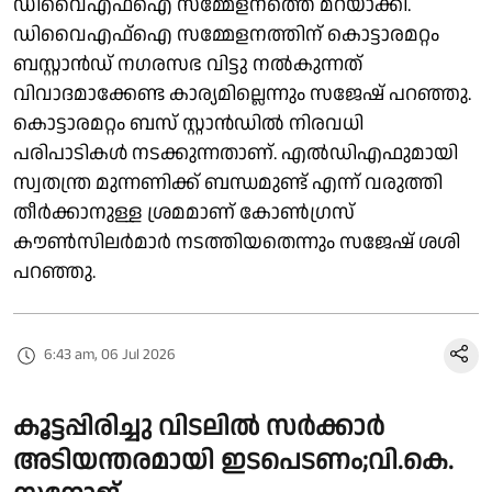
ഡിവൈഎഫ്ഐ സമ്മേളനത്തെ മറയാക്കി.
ഡിവൈഎഫ്ഐ സമ്മേളനത്തിന് കൊട്ടാരമറ്റം
ബസ്റ്റാൻഡ് നഗരസഭ വിട്ടു നൽകുന്നത്
വിവാദമാക്കേണ്ട കാര്യമില്ലെന്നും സജേഷ് പറഞ്ഞു.
കൊട്ടാരമറ്റം ബസ് സ്റ്റാൻഡിൽ നിരവധി
പരിപാടികൾ നടക്കുന്നതാണ്. എൽഡിഎഫുമായി
സ്വതന്ത്ര മുന്നണിക്ക് ബന്ധമുണ്ട് എന്ന് വരുത്തി
തീർക്കാനുള്ള ശ്രമമാണ് കോൺഗ്രസ്
കൗൺസിലർമാർ നടത്തിയതെന്നും സജേഷ് ശശി
പറഞ്ഞു.
6:43 am, 06 Jul 2026
കൂട്ടപ്പിരിച്ചു വിടലിൽ സർക്കാർ
അടിയന്തരമായി ഇടപെടണം;വി.കെ.