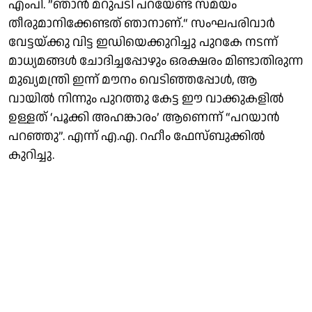
എംപി. ”ഞാൻ മറുപടി പറയേണ്ട സമയം
തീരുമാനിക്കേണ്ടത് ഞാനാണ്.“ സംഘപരിവാർ
വേട്ടയ്ക്കു വിട്ട ഇഡിയെക്കുറിച്ചു പുറകേ നടന്ന്
മാധ്യമങ്ങൾ ചോദിച്ചപ്പോഴും ഒരക്ഷരം മിണ്ടാതിരുന്ന
മുഖ്യമന്ത്രി ഇന്ന് മൗനം വെടിഞ്ഞപ്പോൾ, ആ
വായിൽ നിന്നും പുറത്തു കേട്ട ഈ വാക്കുകളിൽ
ഉള്ളത് ‘പൂക്കി അഹങ്കാരം’ ആണെന്ന് “പറയാൻ
പറഞ്ഞു”. എന്ന് എ.എ. റഹീം ഫേസ്ബുക്കിൽ
കുറിച്ചു.