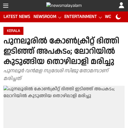
LATEST NEWS
NEWSROOM
ENTERTAINMENT
WORLD CUP
KERALA
പുനലൂരിൽ കോൺക്രീറ്റ് ഭിത്തി
ഇടിഞ്ഞ് അപകടം; ലോറിയിൽ
കുടുങ്ങിയ തൊഴിലാളി മരിച്ചു
പുനലൂര്‍ വന്‍മള സ്വദേശി സിജു തോമസാണ്
മരിച്ചത്