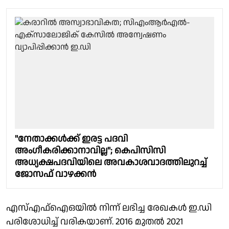
"നേതാക്കൾക്ക് ഇരട്ട പദവി
അംഗീകരിക്കാനാവില്ല"; കെപിസിസി
അധ്യക്ഷപദവിയിലെ അവകാശവാദത്തിലുറച്ച്
ജോസഫ് വാഴക്കൻ
എസ്എഫ്ഐഒയിൽ നിന്ന് ലഭിച്ച രേഖകൾ ഇ.ഡി
പരിശോധിച്ച് വരികയാണ്. 2016 മുതൽ 2021