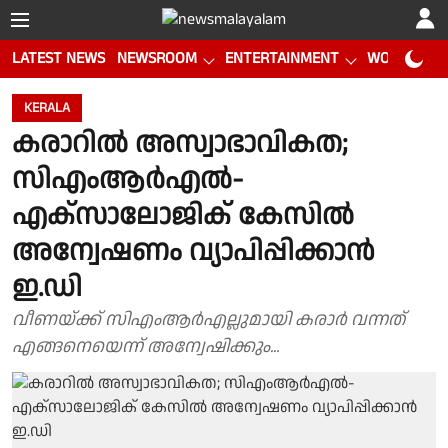
LATEST NEWS
NEWSROOM
ENTERTAINMENT
WORLD CUP
KERALA
കരാറില്‍ അസ്വാഭാവികത;
സിഎംആര്‍എല്‍-
എക്‌സാലോജിക് കേസില്‍
അന്വേഷണം വ്യാപിപ്പിക്കാന്‍
ഇ.ഡി
വീണയ്ക്ക് സിഎംആർഎല്ലുമായി കരാർ വന്നത്
എങ്ങനെയെന്ന് അന്വേഷിക്കും...