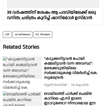
39 വർഷത്തിന് ശേഷം ആ പദവിയിലേക്ക് ഒരു
വനിത; ചരിത്രം കുറിച്ച് ഷാനിമോൾ ഉസ്‌മാൻ
LDF
vd satheesan
A.C. Moideen
Related Stories
"കടുക്കനിട്ടവൻ പോയി
കമ്മലിട്ടവൻ വന്ന അവസ്ഥ":
മഴക്കെടുതിയിലെ
സർക്കാരുകളെ വിമർശിച്ച് കെ.
സുരേന്ദ്രൻ
ന്യൂസ് ഡെസ്ക്
02 Aug 2026
വെയിലത്ത് പാർക്ക് ചെയ്ത
കാറിലെ എ.സി ഉടനെ
ഇടാറുണ്ടോ? നിസാരമായ ​ഈ