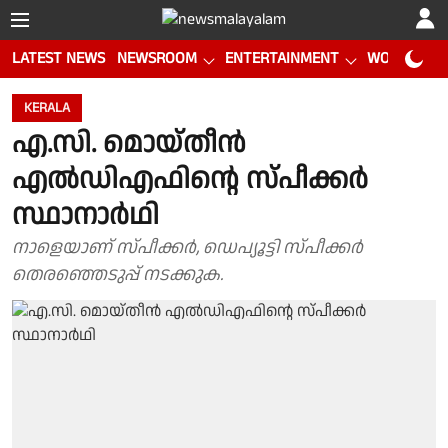
LATEST NEWS
NEWSROOM
ENTERTAINMENT
WORLD CUP
KERALA
എ.സി. മൊയ്തീൻ
എൽഡിഎഫിൻ്റെ സ്പീക്കർ
സ്ഥാനാർഥി
നാളെയാണ് സ്പീക്കർ, ഡെപ്യൂട്ടി സ്പീക്കർ
തെരഞ്ഞെടുപ്പ് നടക്കുക.