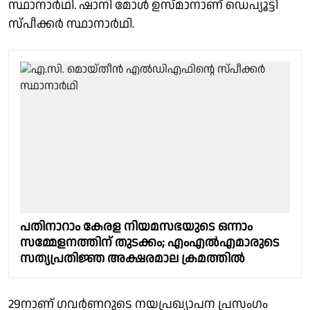
സ്ഥാനാർഥി. ഷാനി മോൾ ഉസ്‌മാനാണ് ഡെപ്യൂട്ടി
സ്പീക്കർ സ്ഥാനാർഥി.
പതിനാറാം കേരള നിയമസഭയുടെ ഒന്നാം
സമ്മേളനത്തിന് തുടക്കം; എംഎൽഎമാരുടെ
സത്യപ്രതിജ്ഞ അക്ഷരമാല ക്രമത്തിൽ
29നാണ് ഗവർണറുടെ നയപ്രഖ്യാപന പ്രസംഗം