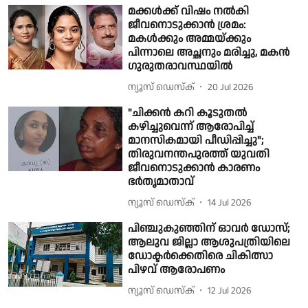
മക്കൾക്ക് വിഷം നൽകി
ജീവനൊടുക്കാൻ ശ്രമം:
മകള്‍ക്കും അമ്മയ്ക്കും
പിന്നാലെ അച്ഛനും മരിച്ചു, മകന്‍
ഗുരുതരാവസ്ഥയില്‍
ന്യൂസ് ഡെസ്ക്
20 Jul 2026
"ചിക്കൻ കറി കൂടുതൽ
കഴിച്ചുവെന്ന് ആരോപിച്ച്
മാനസികമായി പീഡിപ്പിച്ചു";
തിരുവനന്തപുരത്ത് യുവതി
ജീവനൊടുക്കാൻ കാരണം
ഭർതൃമാതാവ്
ന്യൂസ് ഡെസ്ക്
14 Jul 2026
പിഞ്ചുകുഞ്ഞിന് ഓവർ ഡോസ്;
ആലുവ ജില്ലാ ആശുപത്രിയിലെ
ഡോക്ടർക്കെതിരെ ചികിത്സാ
പിഴവ് ആരോപണം
ന്യൂസ് ഡെസ്ക്
12 Jul 2026