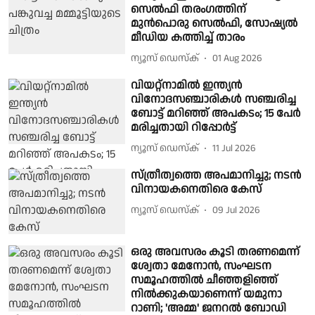
സെൽഫി തരംഗത്തിന്
മുൻപൊരു സെൽഫി, സോഷ്യൽ
മീഡിയ കത്തിച്ച് താരം
ന്യൂസ് ഡെസ്ക്
01 Aug 2026
വിയറ്റ്നാമിൽ ഇന്ത്യൻ
വിനോദസഞ്ചാരികൾ സഞ്ചരിച്ച
ബോട്ട് മറിഞ്ഞ് അപകടം; 15 പേര്‍
മരിച്ചതായി റിപ്പോര്‍ട്ട്
ന്യൂസ് ഡെസ്ക്
11 Jul 2026
സ്ത്രീത്വത്തെ അപമാനിച്ചു; നടൻ
വിനായകനെതിരെ കേസ്
ന്യൂസ് ഡെസ്ക്
09 Jul 2026
ഒരു അവസരം കൂടി തരണമെന്ന്
ശ്വേതാ മേനോൻ, സംഘടന
സമൂഹത്തിൽ ചീഞ്ഞളിഞ്ഞ്
നിൽക്കുകയാണെന്ന് യമുനാ
റാണി; 'അമ്മ' ജനറൽ ബോഡി