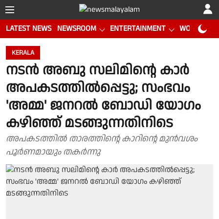
LATEST NEWS
NEWSROOM
ENTERTAINMENT
WORLD CUP
KERALA
നടൻ അബു സലിമിന്റെ കാർ
അപകടത്തിൽപ്പെട്ടു; സംഭവം
'അമ്മ' ജനറൽ ബോഡി യോഗം
കഴിഞ്ഞ് മടങ്ങുന്നതിനിടെ
അപകടത്തിൽ താരത്തിന്റെ കാറിന്റെ മുൻവശം
പൂർണമായും തകർന്നു