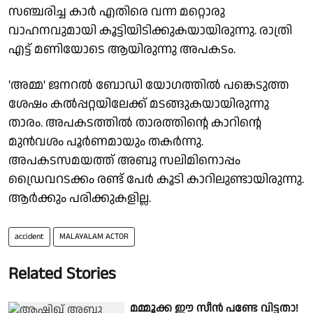
സഞ്ചരിച്ച കാർ എതിരെ വന്ന മറ്റൊരു
വാഹനവുമായി കൂട്ടിയിടിക്കുകയായിരുന്നു. രാത്രി
എട്ട് മണിയോടെ ആയിരുന്നു അപകടം.
'അമ്മ' ജനറൽ ബോഡി യോഗത്തിൽ പങ്കെടുത്ത
ശേഷം കൽപ്പറ്റയിലേക്ക് മടങ്ങുകയായിരുന്നു
താരം. അപകടത്തിൽ താരത്തിന്റെ കാറിന്റെ
മുൻവശം പൂർണമായും തകർന്നു.
അപകടസമയത്ത് അബു സലിമിനൊപ്പം
ഡ്രൈവറടക്കം രണ്ട് പേർ കൂടി കാറിലുണ്ടായിരുന്നു.
ആർക്കും പരിക്കുകളില്ല.
accident
MALAYALAM ACTOR
Related Stories
മമ്മൂക്ക ഈ സീൻ പണ്ടേ വിട്ടതാ!