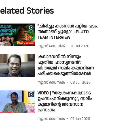
elated Stories
"ചിരിച്ചു കാണാൻ പറ്റിയ പടം,
അതാണ് പ്ലൂട്ടോ" | PLUTO
TEAM INTERVIEW
ന്യൂസ് ഡെസ്ക്
28 Jul 2026
'കലാഭവനിൽ നിന്നും
പുതിയ ഹാസ്യനടൻ';
ചിത്രഭൂമി സലിം കുമാറിനെ
പരിചയപ്പെടുത്തിയപ്പോൾ
ന്യൂസ് ഡെസ്ക്
08 Jun 2026
VIDEO | "ആശംസകളോടെ
ഉപസംഹരിക്കുന്നു"; സലിം
കുമാറിന്റെ അവസാന
പ്രസംഗം
ന്യൂസ് ഡെസ്ക്
07 Jun 2026