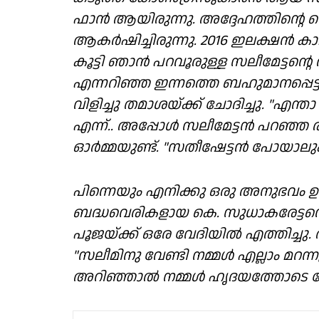
ഫാൻ ആയിരുന്നു. അദ്ദേഹത്തിന്റെ തെ
ആകർഷിച്ചിരുന്നു. 2016 ഇലക്ഷൻ ക
കൂട്ടി ഞാൻ പറവൂരുള്ള സലീമേട്ടന്റെ
എന്നറിഞ്ഞ ഇന്നത്തെ ബഹുമാനപ്പെട്ട
വിളിച്ചു തമാശയ്ക്ക് ചോദിച്ചു. "എന
എന്ന്.. അപ്പോൾ സലീമേട്ടൻ പറഞ്ഞ
ഓർമ്മയുണ്ട്. "സതീഷേട്ടൻ പോയാലും
പിന്നെയും എനിക്കു ഒരു അനുഭവം ഉണ്ട
ബദ്ധവെരികളായ കെ. സുധാകരേട്ടനെ
പൂജയ്ക്ക്‌ ഒരേ വേദിയിൽ എത്തിച്ചു. 
"സലീമിനു വേണ്ടി നമ്മൾ എല്ലാം മറന്ന
അറിഞ്ഞാൽ നമ്മൾ ഹൃദയത്തോടെ ചേർത