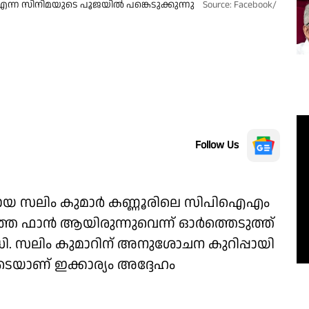
ന്ന സിനിമയുടെ പൂജയിൽ പങ്കെടുക്കുന്നു
Source: Facebook/
Follow Us
ായ സലിം കുമാർ കണ്ണൂരിലെ സിപിഐഎം
്ത ഫാൻ ആയിരുന്നുവെന്ന് ഓർത്തെടുത്ത്
. സലിം കുമാറിന് അനുശോചന കുറിപ്പായി
െയാണ് ഇക്കാര്യം അദ്ദേഹം