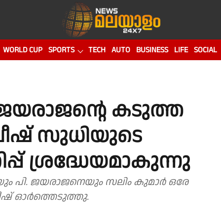
WORLD CUP
SPORTS
TECH
AUTO
BUSINESS
LIFE
SOCIAL
 ജയരാജൻ്റെ കടുത്ത
ീഷ് സുധിയുടെ
് ശ്രദ്ധേയമാകുന്നു
 പി. ജയരാജനെയും സലിം കുമാർ ഒരേ
ഷ് ഓർത്തെടുത്തു.