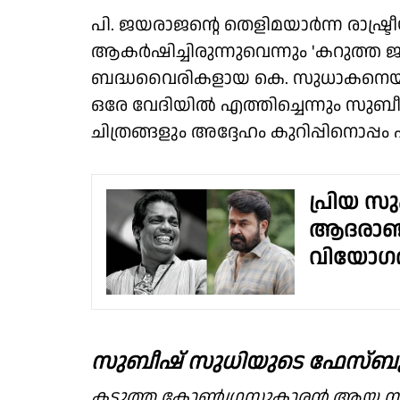
പി. ജയരാജൻ്റെ തെളിമയാർന്ന രാഷ്ട്
ആകർഷിച്ചിരുന്നുവെന്നും 'കറുത്ത
ബദ്ധവൈരികളായ കെ. സുധാകനെയും
ഒരേ വേദിയിൽ എത്തിച്ചെന്നും സുബ
ചിത്രങ്ങളും അദ്ദേഹം കുറിപ്പിനൊപ്പം പങ്ക
പ്രിയ സ
ആദരാഞ്ജ
വിയോ
സുബീഷ് സുധിയുടെ ഫേസ്ബുക്ക
കടുത്ത കോൺഗ്രസുകാരൻ ആയ സലീംമ