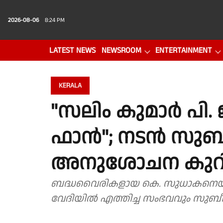
2026-08-06
8:24 PM
LATEST NEWS
NEWSROOM
ENTERTAINMENT
PHOTO GALLERY
VIDEO
KERALA
"സലിം കുമാർ പി.
ഫാൻ"; നടൻ സുബ
അനുശോചന കുറിപ്പ
ബദ്ധവൈരികളായ കെ. സുധാകനെയും
വേദിയിൽ എത്തിച്ച സംഭവവും സുബീ