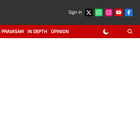
Sign in
PRAVASAM
IN DEPTH
OPINION