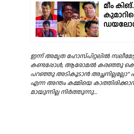
മീം കിങ്
കുമാറിൻ
ഡയലോ
ഇന്ന് അമൃത ഹോസ്പിറ്റലിൽ സലീമേ
കണ്ടപ്പോൾ, ആരോമൽ കരഞ്ഞു കൊണ്ട് 
പറഞ്ഞു അടികൂടാൻ അച്ഛനില്ലല്ലോ"
എന്ന അന്തം കമ്മിയെ കാത്തിരിക്കാൻ 
മായുന്നില്ല നിർത്തുന്നു...