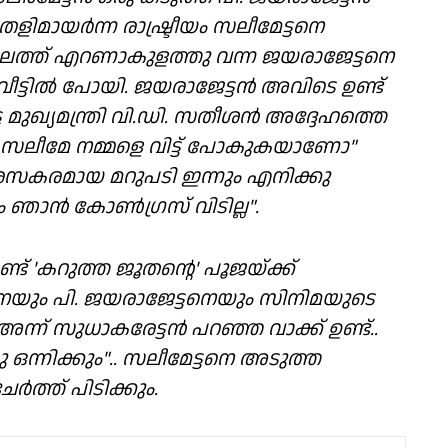
ളിമായർന്ന രാഷ്ട്രീയം സലീമേട്ടനെ
ാലത്ത് എറണാകുളത്തു വന്ന ജയരാജേട്ടനെ
 വീട്ടിൽ പോയി. ജയരാജേട്ടൻ അവിടെ ഉണ്ട്
 മുഖ്യമന്ത്രി വി.ഡി. സതീശൻ അദ്ദേഹത്തെ
്താ സലീമേ നമ്മളെ വിട്ട് പോകുകയാണോ"
 രസകരമായ മറുപടി ഇന്നും എനിക്കു
 ഞാൻ കോൺഗ്രസ്‌ വിടില്ല".
് 'കറുത്ത ജൂതൻ്റെ' പൂജയ്ക്ക്‌
യും പി. ജയരാജേട്ടനെയും സിനിമയുടെ
അന്ന് സുധാകരേട്ടൻ പറഞ്ഞ വാക്ക് ഉണ്ട്..
ു ഒന്നിക്കും".. സലീമേട്ടനെ അടുത്ത
്ത് പിടിക്കും.