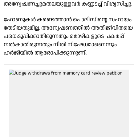
അന്വേഷണച്ചുമതലയുള്ളവർ കണ്ണടച്ച് വിശ്വസിച്ചു.
ഫോണുകൾ കണ്ടെത്താൻ പൊലീസിൻ്റെ സഹായം
തേടിയതുമില്ല. അന്വേഷണത്തിൽ അതിജീവിതയെ
പങ്കെടുപ്പിക്കാതിരുന്നതും മൊഴികളുടെ പകർപ്പ്
നൽകാതിരുന്നതും നീതി നിഷേധമാണെന്നും
ഹർജിയിൽ ആരോപിക്കുന്നുണ്ട്.