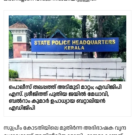
പൊലീസ് തലപ്പത്ത് അടിമുടി മാറ്റം; എഡിജിപി
എസ്. ശ്രീജിത്ത് പുതിയ ജയിൽ മേധാവി,
ബൽറാം കുമാർ ഉപാധ്യായ ബറ്റാലിയൻ
എഡിജിപി
സുപ്രീം കോടതിയിലെ മുതിർന്ന അഭിഭാഷക വൃന്ദ