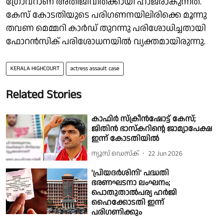
ഗ്രോവറാണ് അതിജീവിതക്കായി ഹാജരാകുന്നത്.
കേസ് കോടതിയുടെ പരിഗണനയിലിരിക്കെ മൂന്നു
തവണ മെമ്മറി കാർഡ് തുറന്നു പരിശോധിച്ചതായി
ഫോറൻസിക് പരിശോധനയിൽ വ്യക്തമായിരുന്നു.
KERALA HIGHCOURT
actress assault case
Related Stories
കാഫിർ സ്ക്രീൻഷോട്ട് കേസ്;
ജിതിൻ ഭാസ്കറിൻ്റെ ജാമ്യാപേക്ഷ
ഇന്ന് കോടതിയിൽ
ന്യൂസ് ഡെസ്ക്
22 Jun 2026
'പ്രിയദർശിനി' പദ്ധതി
ഭരണഘടനാ ലംഘനം;
പൊതുതാൽപര്യ ഹർജി
ഹൈക്കോടതി ഇന്ന്
പരിഗണിക്കും