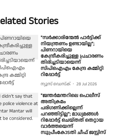
elated Stories
"സർക്കാരിന്മേൽ പാർട്ടിക്ക്
നിയന്ത്രണം ഉണ്ടായില്ല";
പിണറായിയെ
കേന്ദ്രീകരിച്ചുള്ള പ്രചാരണം
തിരിച്ചടിയായെന്ന്
സിപിഐഎം കേന്ദ്ര കമ്മിറ്റി
റിപ്പോർട്ട്
ന്യൂസ് ഡെസ്ക്
28 Jul 2026
"ജന്തർമന്തറിലെ പൊലീസ്
അതിക്രമം
പരിഗണിക്കില്ലെന്ന്
പറഞ്ഞിട്ടില്ല"; മാധ്യമങ്ങൾ
റിപ്പോർട്ട് ചെയ്തത് തെറ്റായ
വാർത്തയെന്ന്
സുപ്രീംകോടതി ചീഫ് ജസ്റ്റിസ്