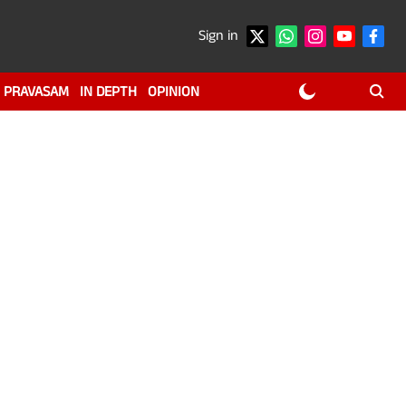
Sign in
PRAVASAM
IN DEPTH
OPINION