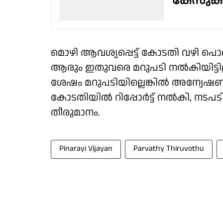
കേസുകള്
മൊഴി ആവശ്യപ്പെട്ട് കോടതി വഴി പൊല
ആരും ഇതുവരെ മറുപടി നല്‍കിയിട്
ശേഷം മറുപടിയില്ലെങ്കില്‍ അന്വേഷണത
കോടതിയില്‍ റിപ്പോര്‍ട്ട് നല്‍കി, നട
തീരുമാനം.
Pinarayi Vijayan
Parvathy Thiruvothu