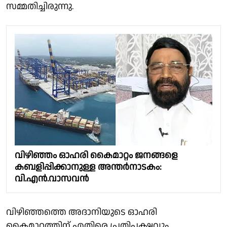
സമ്മതിച്ചിരുന്നു.
വിഴിഞ്ഞം ഓഹരി കൈമാറ്റം ജനങ്ങളെ
കബളിപ്പിക്കാനുള്ള അന്തർനാടകം:
വി.എൻ.വാസവൻ
വിഴിഞ്ഞത്തെ അദാനിയുടെ ഓഹരി
കൈമാറ്റത്തിന് എതിരെ പ്രതിപക്ഷവും