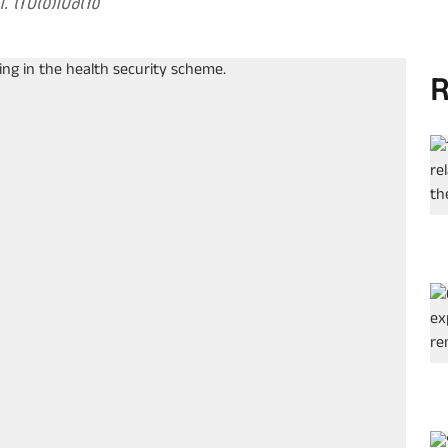
ി.ഡി. സതീശൻ
R