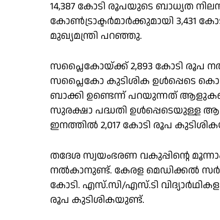
14,387 കോടി രൂപയുടെ ബാധ്യത നില
കോൺട്രാക്ടർമാർക്കുമായി 3,431 കോ
മുഖ്യമന്ത്രി പറഞ്ഞു.
സപ്ലൈകോയ്ക്ക് 2,893 കോടി രൂപ നൽ
സപ്ലൈകോ കുടിശിക ഉൾപ്പെടെ ക
ബാക്കി ഉണ്ടെന്ന് പറയുന്നത് ആള
സുരക്ഷാ പദ്ധതി ഉൾപ്പെടെയുള്ള 
ഇനത്തിൽ 2,017 കോടി രൂപ കുടിശികയ
തദേശ സ്വയംഭരണ വകുപ്പിൻ്റെ മൂന്ന
നൽകാനുണ്ട്. കേരള മെഡിക്കൽ സർ
കോടി. എസ്‌.സി/എസ്‌.ടി വിദ്യാർഥി
രൂപ കുടിശികയുണ്ട്.