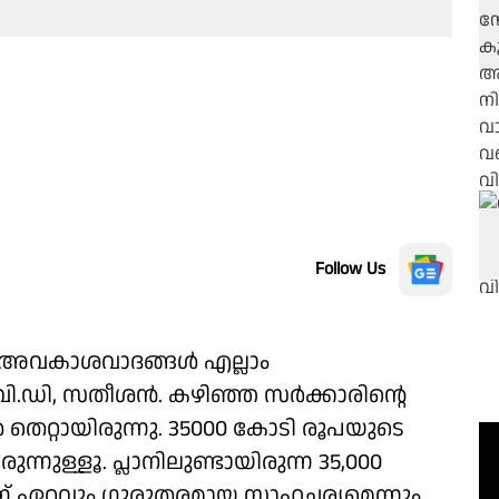
Follow Us
െ അവകാശവാദങ്ങൾ എല്ലാം
ി വി.ഡി, സതീശൻ. കഴിഞ്ഞ സർക്കാരിൻ്റെ
െറ്റായിരുന്നു. 35000 കോടി രൂപയുടെ
ന്നുള്ളൂ. പ്ലാനിലുണ്ടായിരുന്ന 35,000
് ഏറ്റവും ഗുരുതരമായ സാഹചര്യമെന്നും