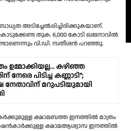
്യത അടിച്ചേൽപ്പിച്ചിരിക്കുകയാണ്.
കൊടുക്കേണ്ട തുക. 6,000 കോടി ഖജനാവിൽ
 കൊണ്ടാണെന്നും വി.ഡി. സതീശൻ പറഞ്ഞു.
ം ഉമ്മാക്കിയല്ല... കഴിഞ്ഞ
ന് നേരെ പിടിച്ച കണ്ണാടി";
്ഷ നേതാവിന് മറുപടിയുമായി
രി
ർക്കുമുള്ള ക്ഷാമബത്ത ഇനത്തിൽ മാത്രം
െൻഷൻകാർക്കുള്ള ക്ഷാമആശ്വാസ ഇനത്തിൽ