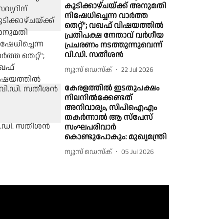
കൂടിക്കാഴ്ചയ്ക്ക് അനുമതി
നിഷേധിച്ചെന്ന വാർത്ത
തെറ്റ്"; വഖഫ് വിഷയത്തിൽ
പ്രതിപക്ഷ നേതാവ് വർഗീയ
പ്രചരണം നടത്തുന്നുവെന്ന്
വി.ഡി. സതീശൻ
ന്യൂസ് ഡെസ്ക്
22 Jul 2026
കേരളത്തിൽ ഇടതുപക്ഷം
നിലനിൽക്കേണ്ടത്
അനിവാര്യം, സിപിഐഎം
തകർന്നാൽ ആ സ്പേസ്
സംഘപരിവാർ
കൊണ്ടുപോകും: മുഖ്യമന്ത്രി
ന്യൂസ് ഡെസ്ക്
05 Jul 2026