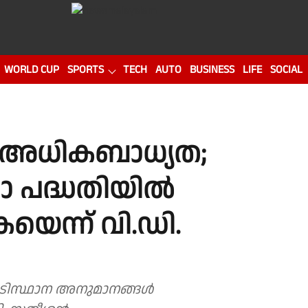
WORLD CUP
SPORTS
TECH
AUTO
BUSINESS
LIFE
SOCIAL
ൽ അധികബാധ്യത;
ാ പദ്ധതിയിൽ
യെന്ന് വി.ഡി.
അടിസ്ഥാന അനുമാനങ്ങൾ