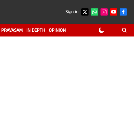
Sign in
PRAVASAM
IN DEPTH
OPINION