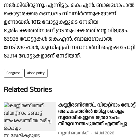
നൽകിയിരുന്നു. എന്നിട്ടും കെ.എൻ. ബാലഗോപാല്‍
കൊട്ടാരക്കര മണ്ഡലം നിലനിർത്തുകയാണ്
ഉണ്ടായത്. 1012 വോട്ടുകളുടെ നേരിയ
ഭൂരിപക്ഷത്തിനാണ് ഇടതുപക്ഷത്തിൻ്റെ വിജയം.
63926 വോട്ടുകൾ കെ.എൻ. ബാലഗോപാല്‍
നേടിയപ്പോൾ, യുഡിഎഫ് സ്ഥാനാർഥി ഐഷ പോറ്റി
62914 വോട്ടുകളാണ് നേടിയത്.
Congress
aisha potty
Related Stories
കണ്ണീരണിഞ്ഞ്... വിയറ്റ്‌നാം ബോട്ട്
അപകടത്തിൽ മരിച്ച കൊല്ലം
സ്വദേശികളുടെ മൃതദേഹം
തിരുവനന്തപുരത്ത് എത്തിച്ചു
ന്യൂസ് ഡെസ്ക്
14 Jul 2026