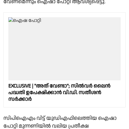
വേണമെന്നും ഐഷാ പോറ്റി ആവശ്യപ്പെട്ടു.
EXCLUSIVE | "അത് വേണ്ടാ"; സിൽവർ ലൈൻ
പദ്ധതി ഉപേക്ഷിക്കാൻ വി.ഡി. സതീശൻ
സർക്കാർ
സിപിഐഎം വിട്ട് യുഡിഎഫിലെത്തിയ ഐഷാ
പോറ്റി മുന്നണിയിൽ വലിയ പ്രതീക്ഷ