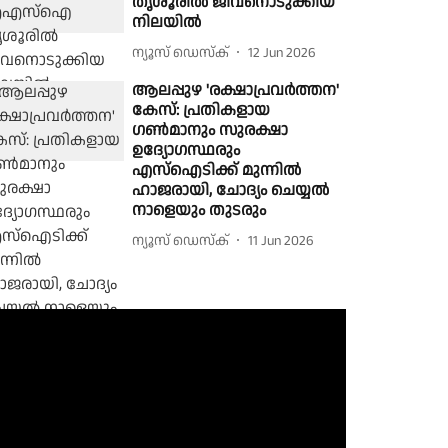
തൃശൂരിൽ ജീവനൊടുക്കിയ
നിലയിൽ
ന്യൂസ് ഡെസ്ക്
12 Jun 2026
ആലപ്പുഴ 'രക്ഷാപ്രവർത്തന'
കേസ്: പ്രതികളായ
ഗൺമാനും സുരക്ഷാ
ഉദ്യോഗസ്ഥരും
എസ്ഐടിക്ക് മുന്നിൽ
ഹാജരായി, ചോദ്യം ചെയ്യൽ
നാളെയും തുടരും
ന്യൂസ് ഡെസ്ക്
11 Jun 2026