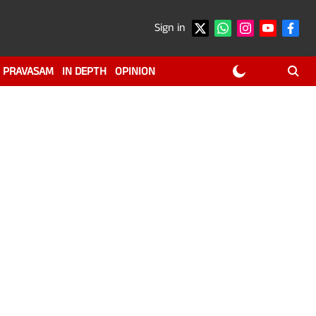
Sign in
PRAVASAM
IN DEPTH
OPINION