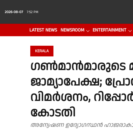
2026-08-07
7:52 PM
LATEST NEWS
NEWSROOM
ENTERTAINMENT
PHOTO GALLERY
VIDEO
KERALA
ഗൺമാൻമാരുടെ 
ജാമ്യാപേക്ഷ; പ്ര
വിമർശനം, റിപ്പോ‌ർ
കോടതി
അന്വേഷണ ഉദ്യോഗസ്ഥൻ ഹാജരാകാത്