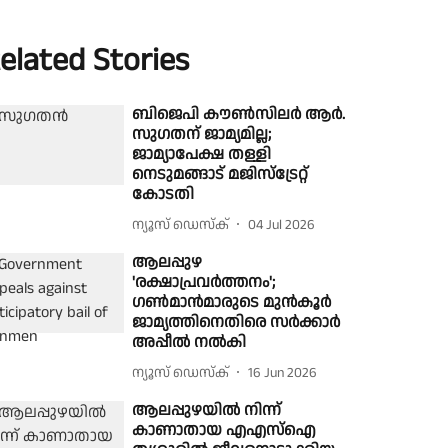
elated Stories
ബിജെപി കൗൺസിലർ ആർ.
സുഗതന് ജാമ്യമില്ല;
ജാമ്യാപേക്ഷ തള്ളി
നെടുമങ്ങാട് മജിസ്ട്രേറ്റ്
കോടതി
ന്യൂസ് ഡെസ്ക്
04 Jul 2026
ആലപ്പുഴ
'രക്ഷാപ്രവർത്തനം';
ഗൺമാൻമാരുടെ മുൻകൂർ
ജാമ്യത്തിനെതിരെ സർക്കാർ
അപ്പീൽ നൽകി
ന്യൂസ് ഡെസ്ക്
16 Jun 2026
ആലപ്പുഴയിൽ നിന്ന്
കാണാതായ എഎസ്ഐ