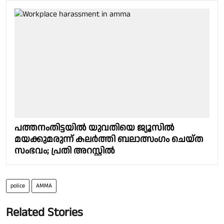
പത്തനംതിട്ടയിൽ യുവതിയെ ജ്യൂസിൽ
മയക്കുമരുന്ന് കലർത്തി ബലാത്സം​ഗം ചെയ്ത
സംഭവം; പ്രതി അറസ്റ്റിൽ
police
AMMA
Related Stories