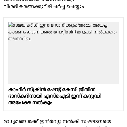
വിശദീകരണക്കുറിപ്പ് ചർച്ച ചെയ്യും.
കാഫിർ സ്ക്രീൻ ഷോട്ട് കേസ്: ജിതിൻ
ഭാസ്കറിനായി എസ്ഐടി ഇന്ന് കസ്റ്റഡി
അപേക്ഷ നൽകും
മാധ്യമങ്ങൾക്ക് ഇൻ്റർവ്യൂ നൽകി സംഘടനയെ