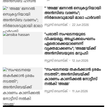
" 'അമ്മ' ജനറൽ സെക്രട്ടറിയായി
അൻസിബ വരണം";
നിർദേശവുമായി മാലാ പാർവതി
ന്യൂസ് ഡെസ്ക്
22 Jun 2026
"പരാതി സംഘടനയുടെ
വിഷയമല്ല, അച്ചടക്കലംഘനം
ഏതൊക്കെയാണെന്ന്
വ്യക്തമാക്കണം"; 'അമ്മ'യ്ക്ക്
അന്‍സിബയുടെ മറുപടി
ന്യൂസ് ഡെസ്ക്
12 Jun 2026
"സംഘടനയെ തകർക്കാൻ ശ്രമം
നടത്തി"; അൻസിബയ്ക്ക്
കാരണം കാണിക്കൽ നോട്ടീസ്
നൽകി 'അമ്മ'
ന്യൂസ് ഡെസ്ക്
11 Jun 2026