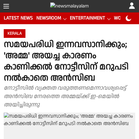
LATEST NEWS
NEWSROOM
ENTERTAINMENT
WORLD CUP
KERALA
സമയപരിധി ഇന്നവസാനിക്കും;
'അമ്മ' അയച്ച കാരണം
കാണിക്കൽ നോട്ടീസിന് മറുപടി
നൽകാതെ അൻസിബ
നോട്ടീസിൽ വ്യക്തത വരുത്തണമെന്നാവശ്യപ്പെട്ട്
അൻസിബ നേരത്തെ അമ്മയ്ക്ക് ഇ-മെയിൽ
അയിച്ചിരുന്നു