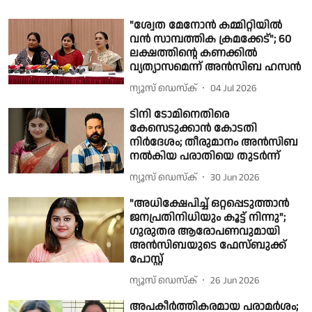
"ശ്വേത മേനോൻ കമ്മിറ്റിയിൽ
വൻ സാമ്പത്തിക ക്രമക്കേട്"; 60
ലക്ഷത്തിൻ്റെ കണക്കിൽ
വ്യത്യാസമെന്ന് അൻസിബ ഹസൻ
ന്യൂസ് ഡെസ്ക്
04 Jul 2026
ടിനി ടോമിനെതിരെ
കേസെടുക്കാൻ കോടതി
നിർദേശം; തീരുമാനം അൻസിബ
നൽകിയ പരാതിയെ തുടർന്ന്
ന്യൂസ് ഡെസ്ക്
30 Jun 2026
"അധിക്ഷേപിച്ച് ഒറ്റപ്പെടുത്താൻ
ജനപ്രതിനിധിയും കൂട്ട് നിന്നു";
ഗുരുതര ആരോപണവുമായി
അൻസിബയുടെ ഫേസ്ബുക്ക്
പോസ്റ്റ്
ന്യൂസ് ഡെസ്ക്
26 Jun 2026
അപകീർത്തികരമായ പരാമർശം;