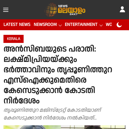
LATEST NEWS
NEWSROOM
ENTERTAINMENT
WORLD CUP
KERALA
അൻസിബയുടെ പരാതി:
ലക്ഷ്മിപ്രിയയ്ക്കും
ഭർത്താവിനും തൃപ്പൂണിത്തുറ
എസ്ഐക്കുമെതിരെ
കേസെടുക്കാൻ കോടതി
നിർദേശം
തൃപ്പൂണിത്തുറ മജിസ്‌ട്രേറ്റ് കോടതിയാണ്
കേസെടുക്കാൻ നിർദേശം നൽകിയത്...