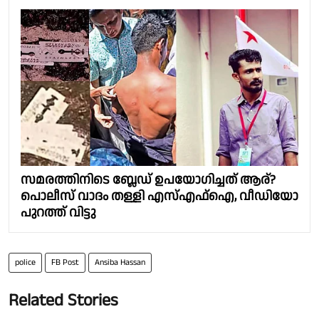
സമരത്തിനിടെ ബ്ലേഡ് ഉപയോഗിച്ചത് ആര്?
പൊലീസ് വാദം തള്ളി എസ്എഫ്ഐ, വീഡിയോ
പുറത്ത് വിട്ടു
police
FB Post
Ansiba Hassan
Related Stories