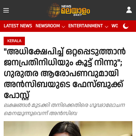
LATEST NEWS
NEWSROOM
ENTERTAINMENT
WORLD CUP
KERALA
"അധിക്ഷേപിച്ച് ഒറ്റപ്പെടുത്താൻ
ജനപ്രതിനിധിയും കൂട്ട് നിന്നു";
ഗുരുതര ആരോപണവുമായി
അൻസിബയുടെ ഫേസ്ബുക്ക്
പോസ്റ്റ്
ലക്ഷങ്ങൾ മുടക്കി തനിക്കെതിരെ ഗൂഢാലോചന
മെനയുന്നുവെന്ന് അൻസിബ