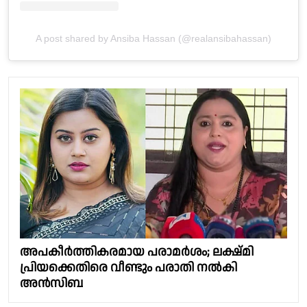
A post shared by Ansiba Hassan (@realansibahassan)
അപകീർത്തികരമായ പരാമർശം; ലക്ഷ്മി
പ്രിയക്കെതിരെ വീണ്ടും പരാതി നൽകി
അൻസിബ