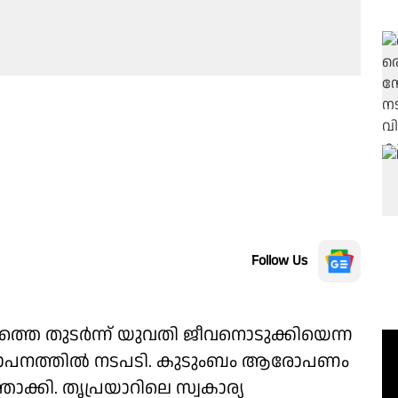
Follow Us
ത്തെ തുടർന്ന് യുവതി ജീവനൊടുക്കിയെന്ന
്ഥാപനത്തിൽ നടപടി. കുടുംബം ആരോപണം
താക്കി. തൃപ്രയാറിലെ സ്വകാര്യ