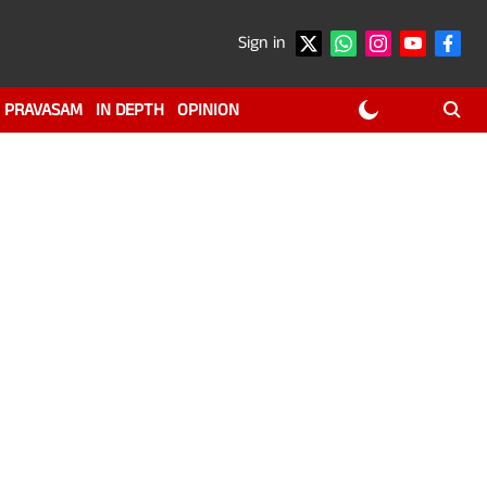
Sign in
PRAVASAM
IN DEPTH
OPINION