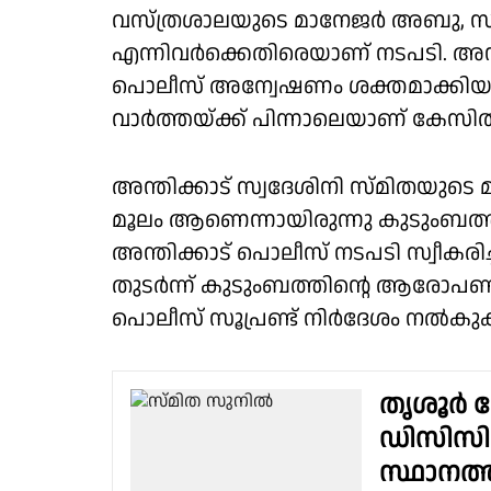
വസ്ത്രശാലയുടെ മാനേജർ അബു, സൂ
എന്നിവർക്കെതിരെയാണ് നടപടി. അന്
പൊലീസ് അന്വേഷണം ശക്തമാക്കിയത
വാർത്തയ്ക്ക് പിന്നാലെയാണ് കേസ
അന്തിക്കാട് സ്വദേശിനി സ്മിതയു
മൂലം ആണെന്നായിരുന്നു കുടുംബത്തി
അന്തിക്കാട് പൊലീസ് നടപടി സ്വീകരിച്
തുടർന്ന് കുടുംബത്തിൻ്റെ ആരോപണങ
പൊലീസ് സൂപ്രണ്ട് നിർദേശം നൽകുക
തൃശൂർ ക
ഡിസിസി 
സ്ഥാനത്ത്