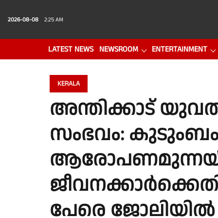
2026-08-08
2:25 AM
LATEST NEWS
NEWSROOM
ENTERTAINMENT
PHOTO GALLERY
VIDEO
KERALA
അന്തിക്കാട് യുവ
സംഭവം: കുടുംബ
ആരോപണമുന്നയിച
ജീവനക്കാർക്കെതിര
പേരെ ജോലിയിൽ നി