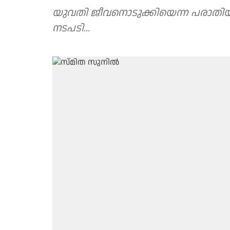
യുവതി ജീവനൊടുക്കിയെന്ന പരാതി
നടപടി...