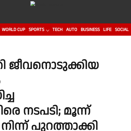
WORLD CUP
SPORTS
TECH
AUTO
BUSINESS
LIFE
SOCIAL
തി ജീവനൊടുക്കിയ
ം
്ച
െ നടപടി; മൂന്ന്
ന്ന് പുറത്താക്കി