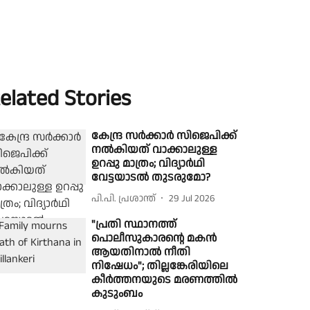
elated Stories
കേന്ദ്ര സര്‍ക്കാര്‍ സിജെപിക്ക്
നല്‍കിയത് വാക്കാലുള്ള
ഉറപ്പു മാത്രം; വിദ്യാർഥി
വേട്ടയാടൽ തുടരുമോ​​​?
പി.പി. പ്രശാന്ത്
29 Jul 2026
"പ്രതി സ്ഥാനത്ത്
പൊലീസുകാരൻ്റെ മകൻ
ആയതിനാൽ നീതി
നിഷേധം"; തില്ലങ്കേരിയിലെ
കീർത്തനയുടെ മരണത്തിൽ
കുടുംബം