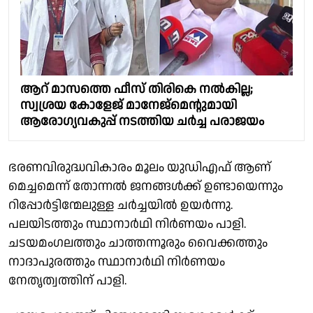
ആറ് മാസത്തെ ഫീസ് തിരികെ നൽകില്ല;
സ്വശ്രയ കോളേജ് മാനേജ്മെൻ്റുമായി
ആരോഗ്യവകുപ്പ് നടത്തിയ ചർച്ച പരാജയം
ഭരണവിരുദ്ധവികാരം മൂലം യുഡിഎഫ് ആണ്
മെച്ചമെന്ന് തോന്നൽ ജനങ്ങൾക്ക് ഉണ്ടായെന്നും
റിപ്പോർട്ടിന്മേലുള്ള ചർച്ചയിൽ ഉയർന്നു.
പലയിടത്തും സ്ഥാനാർഥി നിർണയം പാളി.
ചടയമംഗലത്തും ചാത്തന്നൂരും വൈക്കത്തും
നാദാപുരത്തും സ്ഥാനാർഥി നിർണയം
നേതൃത്വത്തിന് പാളി.