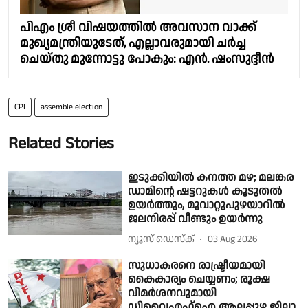
പിഎം ശ്രീ വിഷയത്തിൽ അവസാന വാക്ക്
മുഖ്യമന്ത്രിയുടേത്, എല്ലാവരുമായി ചർച്ച
ചെയ്തു മുന്നോട്ടു പോകും: എൻ. ഷംസുദ്ദീൻ
CPI
assemble election
Related Stories
ഇടുക്കിയിൽ കനത്ത മഴ; മലങ്കര
ഡാമിൻ്റെ ഷട്ടറുകൾ കൂടുതൽ
ഉയർത്തും, മൂവാറ്റുപുഴയാറിൽ
ജലനിരപ്പ് വീണ്ടും ഉയർന്നു
ന്യൂസ് ഡെസ്ക്
03 Aug 2026
സുധാകരനെ രാഷ്ട്രീയമായി
കൈകാര്യം ചെയ്യണം; രൂക്ഷ
വിമർശനവുമായി
ഡിവൈഎഫ്ഐ ആലപ്പുഴ ജില്ലാ