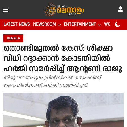
LATEST NEWS
NEWSROOM
ENTERTAINMENT
WORLD CUP
KERALA
തൊണ്ടിമുതൽ കേസ്: ശിക്ഷാ
വിധി റദ്ദാക്കാൻ കോടതിയിൽ
ഹർജി സമർപ്പിച്ച് ആന്റണി രാജു
തിരുവനന്തപുരം പ്രിൻസിപ്പൽ സെഷൻസ്
കോടതിയിലാണ് ഹർജി സമർപ്പിച്ചത്