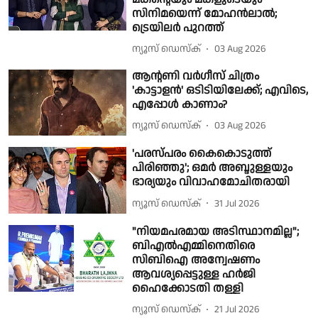
സിനിമയെന്ന് മോഹന്‍ലാല്‍;
ട്രെയിലര്‍ പുറത്ത്
ന്യൂസ് ഡെസ്ക്
03 Aug 2026
ആന്റണി വർഗീസ് ചിത്രം
'കാട്ടാളൻ' ഒടിടിയിലേക്ക്; എവിടെ,
എപ്പോൾ കാണാം?
ന്യൂസ് ഡെസ്ക്
03 Aug 2026
'പരസ്പരം കൈകൊടുത്ത്
പിരിഞ്ഞു'; ഒമർ അബ്ദുള്ളയും
ഭാര്യയും വിവാഹമോചിതരായി
ന്യൂസ് ഡെസ്ക്
31 Jul 2026
"നിയമപരമായ അടിസ്ഥാനമില്ല";
ബിഎൽഎമ്മിനെതിരെ
സിബിഐ അന്വേഷണം
ആവശ്യപ്പെട്ടുള്ള ഹർജി
ഹൈക്കോടതി തള്ളി
ന്യൂസ് ഡെസ്ക്
21 Jul 2026