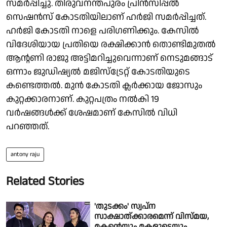
സമർപ്പിച്ചു. തിരുവനന്തപുരം പ്രിൻസിപ്പൽ
സെഷൻസ് കോടതിയിലാണ് ഹർജി സമർപ്പിച്ചത്.
ഹർജി കോടതി നാളെ പരിഗണിക്കും. കേസിൽ
വിദേശിയായ പ്രതിയെ രക്ഷിക്കാൻ തൊണ്ടിമുതൽ
ആൻ്റണി രാജു അട്ടിമറിച്ചുവെന്നാണ് നെടുമങ്ങാട്
ഒന്നാം ജുഡിഷ്യൽ മജിസ്ട്രേറ്റ് കോടതിയുടെ
കണ്ടെത്തൽ. മുൻ കോടതി ക്ലർക്കായ ജോസും
കുറ്റക്കാരനാണ്. കുറ്റപത്രം നൽകി 19
വർഷങ്ങൾക്ക് ശേഷമാണ് കേസിൽ വിധി
പറഞ്ഞത്.
antony raju
Related Stories
'തുടക്കം' സ്വപ്ന
സാക്ഷാത്ക്കാരമെന്ന് വിസ്മയ,
മകന്റെയും മകളുടെയും