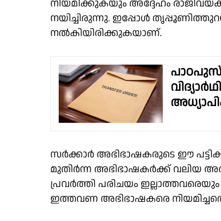
നിയമിക്കുകയും അദ്ദേഹം രാജിവയ്ക്
നയിച്ചിരുന്നു. ഇപ്പോൾ തൃപ്പൂണി
നൽകിയിരിക്കുകയാണ്.
പാഠപുസ
വിദ്യാർഥി
അധ്യാപി
സർക്കാർ അഭിഭാഷകരുടെ ഈ പട്ടിക
മുതിർന്ന അഭിഭാഷകർക്ക് വലിയ അത
പ്രവർത്തി പരിചയം ഇല്ലാത്തവരെയ
ഇത്തവണ അഭിഭാഷകരെ നിയമിച്ചതെന്