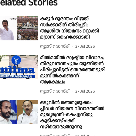
elated Stories
കരൂർ ദുരന്തം: വിജയ്
സര്‍ക്കാരിന് തിരിച്ചടി;
ആശ്രിത നിയമനം റദ്ദാക്കി
മദ്രാസ് ഹൈക്കോടതി
ന്യൂസ് ഡെസ്ക്
27 Jul 2026
മിൽമയിൽ രാഷ്ട്രീയ വിവാദം;
തിരുവനന്തപുരം യൂണിയൻ
പിരിച്ചുവിട്ടത് തെരഞ്ഞെടുപ്പ്
മുന്നിൽകണ്ടെന്ന്
ആക്ഷേപം
ന്യൂസ് ഡെസ്ക്
27 Jul 2026
ഒടുവിൽ മഞ്ഞുരുക്കം!
പ്ലീഡർ നിയമന വിവാദത്തിൽ
മുഖ്യമന്ത്രി-കെഎസ്‌യു
കൂടിക്കാഴ്ചക്ക്
വഴിയൊരുങ്ങുന്നു