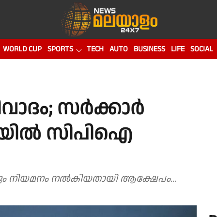
WORLD CUP
SPORTS
TECH
AUTO
BUSINESS
LIFE
SOCIAL
ിവാദം; സർക്കാർ
ികയിൽ സിപിഐ
ിനും നിയമനം നൽകിയതായി ആക്ഷേപം...