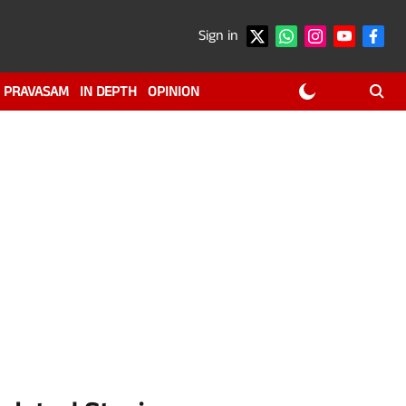
Sign in
PRAVASAM
IN DEPTH
OPINION