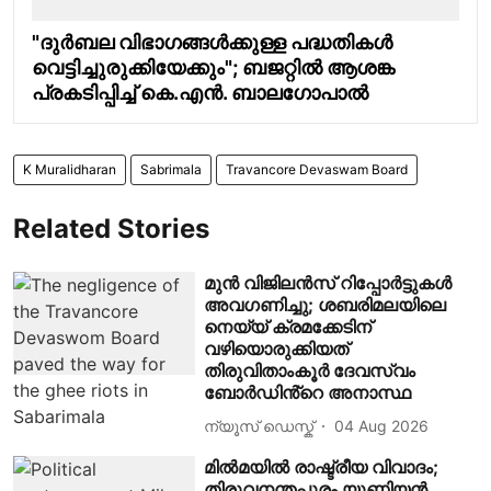
"ദുർബല വിഭാഗങ്ങൾക്കുള്ള പദ്ധതികൾ
വെട്ടിച്ചുരുക്കിയേക്കും"; ബജറ്റിൽ ആശങ്ക
പ്രകടിപ്പിച്ച് കെ.എൻ. ബാലഗോപാൽ
K Muralidharan
Sabrimala
Travancore Devaswam Board
Related Stories
മുൻ വിജിലൻസ് റിപ്പോർട്ടുകൾ
അവഗണിച്ചു; ശബരിമലയിലെ
നെയ്യ് ക്രമക്കേടിന്
വഴിയൊരുക്കിയത്
തിരുവിതാംകൂർ ദേവസ്വം
ബോർഡിൻ്റെ അനാസ്ഥ
ന്യൂസ് ഡെസ്ക്
04 Aug 2026
മിൽമയിൽ രാഷ്ട്രീയ വിവാദം;
തിരുവനന്തപുരം യൂണിയൻ