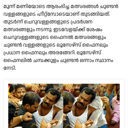
മൂന്ന് മണിയോടെ ആരംഭിച്ച മത്സരങ്ങൾ ചുണ്ടൻ
വള്ളങ്ങളുടെ ഹീറ്റ്സോടെയാണ് തുടങ്ങിയത്.
തുടർന്ന് ചെറുവള്ളങ്ങളുടെ പ്രദർശന
മത്സരങ്ങളും നടന്നു. ഇടവേളയ്ക്ക് ശേഷം
ചെറുവള്ളങ്ങളുടെ ഫൈനൽ മത്സരങ്ങളും
ചുണ്ടൻ വള്ളങ്ങളുടെ ലൂസേഴ്സ് ഫൈനലും
പ്രധാന ഫൈനലും അരങ്ങേറി. ലൂസേഴ്സ്
ഫൈനലിൽ ചമ്പക്കുളം ചുണ്ടൻ ഒന്നാം സ്ഥാനം
നേടി.