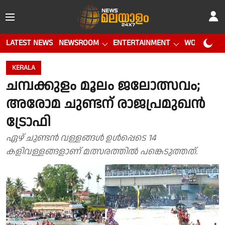
LATEST NEWS
NEWSROOM
ENTERTAINMENT
WORLD CUP
KERALA
ചമ്പക്കുളം മൂലം ജലോത്സവം;
അരോമ ചുണ്ടന് രാജപ്രമുഖൻ
ട്രോഫി
ഏഴ് ചുണ്ടൻ വള്ളങ്ങൾ ഉൾപ്പെടെ 14
കളിവള്ളങ്ങളാണ് മത്സരത്തിൽ പങ്കെടുത്തത്.