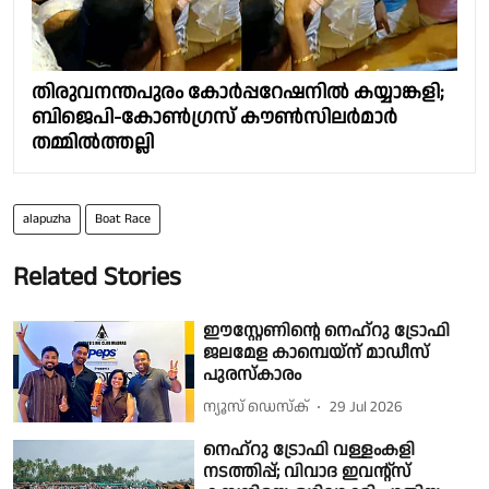
തിരുവനന്തപുരം കോർപ്പറേഷനിൽ കയ്യാങ്കളി;
ബിജെപി-കോൺഗ്രസ് കൗൺസിലർമാർ
തമ്മിൽത്തല്ലി
alapuzha
Boat Race
Related Stories
ഈസ്റ്റേണിന്റെ നെഹ്‌റു ട്രോഫി
ജലമേള കാമ്പെയ്‌ന് മാഡീസ്
പുരസ്കാരം
ന്യൂസ് ഡെസ്ക്
29 Jul 2026
നെഹ്റു ട്രോഫി വള്ളംകളി
നടത്തിപ്പ്; വിവാദ ഇവൻ്റ്സ്