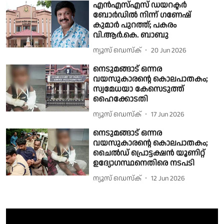
എൻഎസ്എസ് ഡയറക്ടർ
ബോർഡിൽ നിന്ന് ഗണേഷ്
കുമാർ പുറത്ത്; പകരം
വി.ആർ.കെ. ബാബു
ന്യൂസ് ഡെസ്ക്
20 Jun 2026
നെടുമങ്ങാട് ഒന്നര
വയസുകാരന്റെ കൊലപാതകം;
സ്വമേധയാ കേസെടുത്ത്
ഹൈക്കോടതി
ന്യൂസ് ഡെസ്ക്
17 Jun 2026
നെടുമങ്ങാട് ഒന്നര
വയസുകാരൻ്റെ കൊലപാതകം;
ചൈൽഡ് പ്രൊട്ടക്ഷൻ യൂണിറ്റ്
ഉദ്യോഗസ്ഥനെതിരെ നടപടി
ന്യൂസ് ഡെസ്ക്
12 Jun 2026