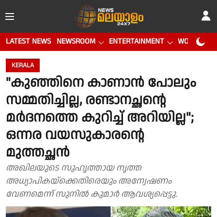
LATEST NEWS
NEWSROOM
ENTERTAINMENT
WORLD CUP
KERALA
"കുഞ്ഞിനെ കാണാൻ പോലും
സമ്മതിച്ചില്ല, രണ്ടാനച്ഛൻ്റെ
മർദനത്തെ കുറിച്ച് അറിയില്ല";
ഒന്നര വയസുകാരൻ്റെ
മുത്തച്ഛൻ
അഖിലയുടെ സുഹൃത്തായ നൃത്ത
അധ്യാപികയ്‌ക്കെതിരെയും അന്വേഷണം
വേണമെന്ന് സുനിൽ കുമാർ ആവശ്യപ്പെട്ടു.