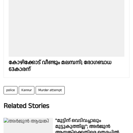
കോഴിക്കോട് വീണ്ടും മലമ്പനി; രോ​ഗബാധ
63കാരന്
police
Kannur
Murder attempt
Related Stories
"മുട്ടിന് വെടിവച്ചാലും
മുട്ടുകുത്തില്ല"; അർജുൻ
ആയങ്കിക്കെതിരെ തെരച്ചിൽ