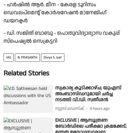
- ഹർഷിൽ ആർ. മീന - കേരള ടൂറിസം
ഡെവലപ്‌മെന്റ് കോർപ്പറേഷൻ മാനേജിംഗ്
ഡയറക്ടർ
- ഡി. സജിത് ബാബു - പൊതുവിദ്യാഭ്യാസ വകുപ്പ്
സ്പെഷ്യൽ സെക്രട്ടറി
IAS
N. PRASANTH
Divya S. Iyer
Related Stories
സ്വകാര്യ കൂടിക്കാഴ്ച; യുഎസ്
അംബാസിഡറുമായി ചർച്ച
നടത്തി വി.ഡി. സതീശൻ
ന്യൂസ് ഡെസ്ക്
9 hours ago
EXCLUSIVE | ആസൂത്രണ
ബോര്‍ഡിലെ പരീക്ഷാ ക്രമക്കേട്;
ഉന്നത ഉദ്യോഗസ്ഥരുടെ