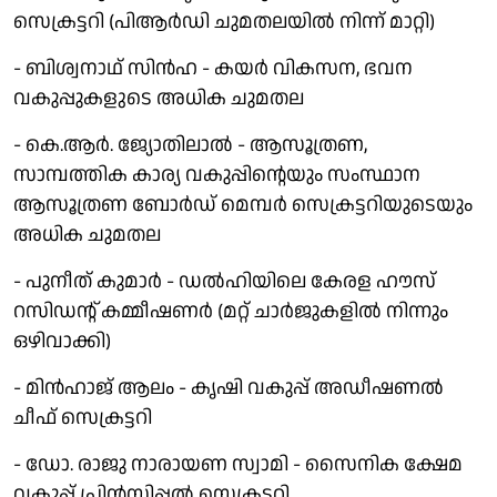
സെക്രട്ടറി (പിആർഡി ചുമതലയിൽ നിന്ന് മാറ്റി)
- ബിശ്വനാഥ് സിൻഹ - കയർ വികസന, ഭവന
വകുപ്പുകളുടെ അധിക ചുമതല
- കെ.ആർ. ജ്യോതിലാൽ - ആസൂത്രണ,
സാമ്പത്തിക കാര്യ വകുപ്പിന്റെയും സംസ്ഥാന
ആസൂത്രണ ബോർഡ് മെമ്പർ സെക്രട്ടറിയുടെയും
അധിക ചുമതല
- പുനീത് കുമാർ - ഡൽഹിയിലെ കേരള ഹൗസ്
റസിഡന്റ് കമ്മീഷണർ (മറ്റ് ചാർജുകളിൽ നിന്നും
ഒഴിവാക്കി)
- മിൻഹാജ് ആലം - കൃഷി വകുപ്പ് ​​അഡീഷണൽ
ചീഫ് സെക്രട്ടറി
- ഡോ. രാജു നാരായണ സ്വാമി - സൈനിക ക്ഷേമ
വകുപ്പ് പ്രിൻസിപ്പൽ സെക്രട്ടറി