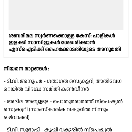
ശബരിമല സ്വർണക്കൊള്ള കേസ്: പാളികൾ
ഇളക്കി സാമ്പിളുകൾ ശേഖരിക്കാൻ
എസ്ഐടിക്ക് ഹൈക്കോടതിയുടെ അനുമതി
നിയമന മാറ്റങ്ങൾ :
- ടി.വി. അനുപമ - ഗതാഗത സെക്രട്ടറി, അതിവേഗ
റെയിൽ വിദഗ്ദ്ധ സമിതി കൺവീനർ
- അദീല അബ്ദുള്ള - പൊതുമരാമത്ത് സ്പെഷ്യൽ
സെക്രട്ടറി (സാംസ്കാരിക വകുപ്പിൽ നിന്നും
ഒഴിവാക്കി)
- ടി.വി. സുഭാഷ് - കൃഷി വകുപ്പിൽ സ്പെഷ്യൽ