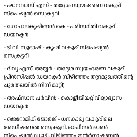
- ഷാനവാസ് എസ് - തദ്ദേശ സ്വയംഭരണ വകുപ്പ്
സ്പെഷ്യൽ സെക്രട്ടറി
- ഗോപാലകൃഷ്ണൻ കെ - പരിസ്ഥിതി വകുപ്പ്
ഡയറക്ടർ
- ടി.വി. സുഭാഷ് - കൃഷി വകുപ്പ് സ്പെഷ്യൽ
സെക്രട്ടറി
- ദിവ്യ എസ്. അയ്യർ - തദ്ദേശ സ്വയംഭരണ വകുപ്പ്
പ്രിൻസിപ്പൽ ഡയറക്ടർ (വിഴിഞ്ഞം തുറമുഖത്തിന്റെ
ചുമതലയിൽ നിന്ന് മാറ്റി)
- അഫ്‌സാന പർവീൻ - കൊളീജിയറ്റ് വിദ്യാഭ്യാസ
ഡയറക്ടർ
- ജെറോമിക് ജോർജ് - ധനകാര്യ വകുപ്പിലെ
അഡീഷണൽ സെക്രട്ടറി, ഓഫീസർ ഓൺ
സ്പെഷ്യൽ ഡ്യൂട്ടി, വിഴിഞ്ഞം ഇന്റർനാഷണൽ