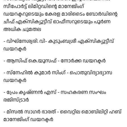
സീപോർട്ട് ലിമിറ്റഡിന്റെ മാനേജിംഗ്
ഡയറക്ടറുടെയും കേരള മാരിടൈം ബോർഡിന്റെ
ചീഫ് എക്സിക്യൂട്ടീവ് ഓഫീസറുടെയും പൂർണ
അധിക ചുമതല
- വിഘ്‌നേശ്വരി. വി- കുടുംബശ്രീ എക്‌സിക്യൂട്ടീവ്
ഡയറക്ടർ
- ആസിഫ് കെ.യൂസഫ് - നോർക്ക ഡയറക്ടർ
- സ്നേഹിൽ കുമാർ സിംഗ് - പൊതുവിദ്യാഭ്യാസ
ഡയറക്ടർ
- പ്രേം കൃഷ്ണൻ എസ് - സഹകരണ സംഘം
രജിസ്ട്രാർ
- മിസൽ സാഗർ ഭാരത് - വൈറ്റില മൊബിലിറ്റി ഹബ്
മാനേജിംഗ് ഡയറക്ടർ