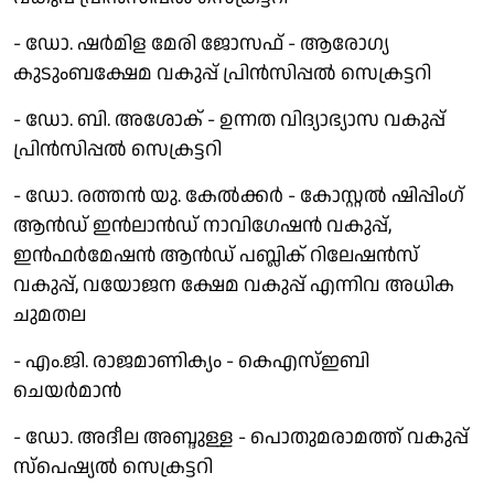
- ഡോ. ഷർമിള മേരി ജോസഫ് - ആരോഗ്യ
കുടുംബക്ഷേമ വകുപ്പ് പ്രിൻസിപ്പൽ സെക്രട്ടറി
- ഡോ. ബി. അശോക് - ഉന്നത വിദ്യാഭ്യാസ വകുപ്പ്
പ്രിൻസിപ്പൽ സെക്രട്ടറി
- ഡോ. രത്തൻ യു. കേൽക്കർ - കോസ്റ്റൽ ഷിപ്പിംഗ്
ആൻഡ് ഇൻലാൻഡ് നാവിഗേഷൻ വകുപ്പ്,
ഇൻഫർമേഷൻ ആൻഡ് പബ്ലിക് റിലേഷൻസ്
വകുപ്പ്, വയോജന ക്ഷേമ വകുപ്പ് എന്നിവ അധിക
ചുമതല
- എം.ജി. രാജമാണിക്യം - കെഎസ്ഇബി
ചെയർമാൻ
- ഡോ. അദീല അബ്ദുള്ള - പൊതുമരാമത്ത് വകുപ്പ്
സ്പെഷ്യൽ സെക്രട്ടറി