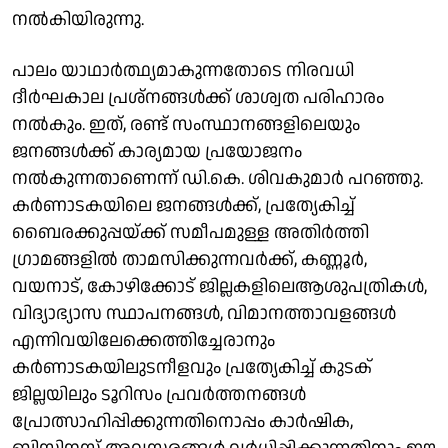
നൽകിയിരുന്നു.
പാലം യാഥാർത്ഥ്യമാകുന്നതോടെ നിരവധി
ദീർഘകാല പ്രശ്നങ്ങൾക്ക് ശാശ്വത പരിഹാരം
നൽകും. ഇത്, രണ്ട് സംസ്ഥാനങ്ങളിലെയും
ജനങ്ങൾക്ക് കാര്യമായ പ്രയോജനം
നൽകുന്നതാണെന്ന് ഡി.കെ. ശിവകുമാർ പറഞ്ഞു.
കർണാടകയിലെ ജനങ്ങൾക്ക്, പ്രത്യേകിച്ച്
ബൈരക്കുപ്പയ്ക്ക് സമീപമുള്ള അതിർത്തി
ഗ്രാമങ്ങളിൽ താമസിക്കുന്നവർക്ക്, കണ്ണൂർ,
വയനാട്, കോഴിക്കോട് ജില്ലകളിലെആശുപത്രികൾ,
വിദ്യാഭ്യാസ സ്ഥാപനങ്ങൾ, വിമാനത്താവളങ്ങൾ
എന്നിവയിലേക്കെത്തിച്ചേരാനും
കർണാടകയിലുടനീളവും പ്രത്യേകിച്ച് കുടക്
ജില്ലയിലും ടൂറിസം പ്രവർത്തനങ്ങൾ
പ്രോത്സാഹിപ്പിക്കുന്നതിനൊപ്പം കാർഷിക,