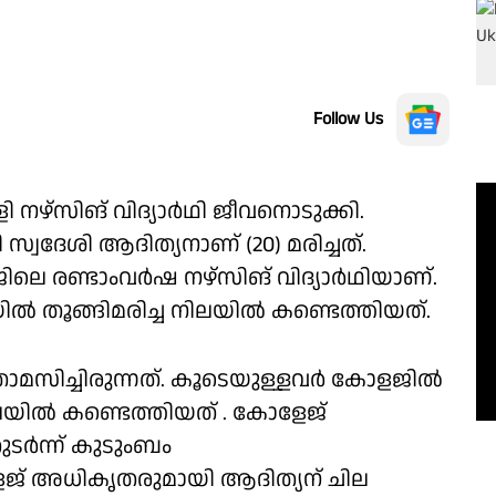
Follow Us
ഴ്സിങ് വിദ്യാർഥി ജീവനൊടുക്കി.
്വദേശി ആദിത്യനാണ് (20) മരിച്ചത്.
 രണ്ടാംവർഷ നഴ്സിങ് വിദ്യാർഥിയാണ്.
ിയിൽ തൂങ്ങിമരിച്ച നിലയിൽ കണ്ടെത്തിയത്.
താമസിച്ചിരുന്നത്. കൂടെയുള്ളവർ കോളജിൽ
ച നിലയിൽ കണ്ടെത്തിയത് . കോളേജ്
ടർന്ന് കുടുംബം
ളേജ് അധികൃതരുമായി ആദിത്യന് ചില