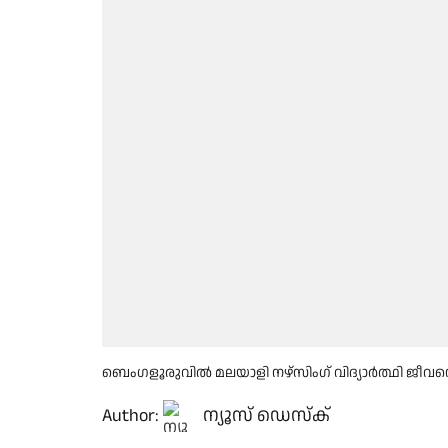
ബെംഗളൂരുവിൽ മലയാളി നഴ്സിംഗ് വിദ്യാർത്ഥി ജീവ
Author:
ന്യൂസ് ഡെസ്ക്