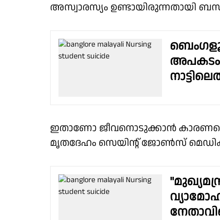
അസ്വാരസ്യം ഉണ്ടായിരുന്നതായി ബന
ബെംഗളൂ
അപകടം; 
നാട്ടിലെത
ഇതാണോ ജീവനൊടുക്കാൻ കാരണമെന്
മൃതദേഹം സെയിന്റ് ജോൺസ് മെഡിക
"മുഖ്യമന
വ്യാമോഹം
നേതാവിന