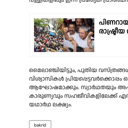
പള്ളികളിലും ഇന്ന് പ്രത്യേക പ്രാർത്
പിണറായി
രാഷ്ട്ര
മൈലാഞ്ചിയിട്ടും, പുതിയ വസ്ത്രങ്
വിശ്വാസികൾ പ്രിയപ്പെട്ടവർക്കൊപ്പം
ആഘോഷമാക്കും. സ്വാർഥതയും അഹങ്
കാരുണ്യവും സഹജീവികളിലേക്ക് എത്
യഥാർഥ ലക്ഷ്യം.
bakrid