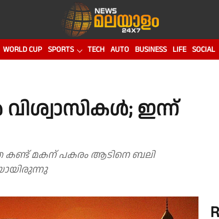
WORLD CUP
SPORTS
TECH
AUTO
BUSINESS
LIFE
SOCIAL
ിശ്വാസികൾ; ഇന്ന്
ായിരുന്നു
R