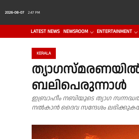
2026-08-07
2:47 PM
LATEST NEWS
NEWSROOM
ENTERTAINMENT
PHOTO GALLERY
VIDEO
KERALA
ത്യാഗസ്മരണയിൽ വ
ബലിപെരുന്നാൾ
ഇബ്രാഹീം നബിയുടെ ത്യാഗ സന്നദ്ധത കണ്ട് മകന് പകരം ആടിനെ ബലി
നല്‍കാന്‍ ദൈവ സന്ദേശം ലഭിക്കുകയ