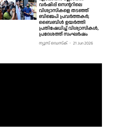
വർഷിപ്പ് സെൻ്ററിലെ
വിശ്വാസികളെ തടഞ്ഞ്
ബിജെപി പ്രവർത്തകർ;
ബൈബിൾ ഉയർത്തി
പ്രതിഷേധിച്ച് വിശ്വാസികൾ,
പ്രദേശത്ത് സംഘർഷം
ന്യൂസ് ഡെസ്ക്
21 Jun 2026