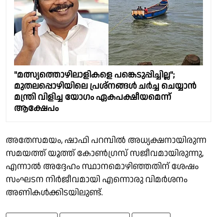
"മത്സ്യത്തൊഴിലാളികളെ പങ്കെടുപ്പിച്ചില്ല";
മുതലപ്പൊഴിയിലെ പ്രശ്നങ്ങൾ ചർച്ച ചെയ്യാൻ
മന്ത്രി വിളിച്ച യോഗം ഏകപക്ഷീയമെന്ന്
ആക്ഷേപം
അതേസമയം, ഷാഫി പറമ്പിൽ അധ്യക്ഷനായിരുന്ന
സമയത്ത് യൂത്ത് കോൺഗ്രസ് സജീവമായിരുന്നു,
എന്നാൽ അദ്ദേഹം സ്ഥാനമൊഴിഞ്ഞതിന് ശേഷം
സംഘടന നിർജീവമായി എന്നൊരു വിമർശനം
അണികൾക്കിടയിലുണ്ട്.