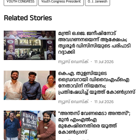
YOUTH CONGRESS
Youth Congress President
O. J. Janeesh
Related Stories
മന്ത്രി ഒ.ജെ. ജനീഷിനോട്
അവഗണനയെന്ന് ആക്ഷേപം;
തൃശൂര്‍ ഡിസിസിയുടെ പരിപാടി
റദ്ദാക്കി
ന്യൂസ് ഡെസ്ക്
11 Jul 2026
കെ.എ. തുളസിയുടെ
ഡ്രൈവറായി ഡിവൈഎഫ്ഐ
നേതാവിന് നിയമനം;
പ്രതിഷേധിച്ച് യൂത്ത് കോൺഗ്രസ്
ന്യൂസ് ഡെസ്ക്
11 Jul 2026
"അന്തസ് വേണമെടാ അന്തസ്";
മുൻ എംഎൽഎ
മുകേഷിനെതിരെ യൂത്ത്
കോൺഗ്രസ്