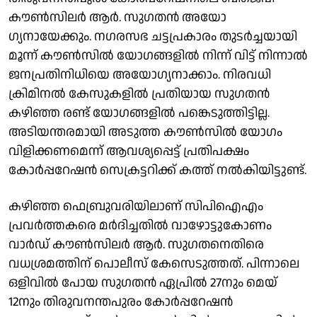
കൗൺസിലർ ആർ. സു​ഗതൻ അയോ​
ഗ്യനായേക്കും. ​​ന​ഗരസഭ ചട്ടപ്രകാരം തുടർച്ചയായി
മൂന്ന് കൗൺസിൽ യോ​ഗങ്ങളിൽ നിന്ന് വിട്ട് നിന്നാൽ
ജനപ്രതിനിധിയെ അയോ​ഗ്യനാക്കാം. നിരവധി
ക്രിമിനൽ കേസുകളിൽ പ്രതിയായ സു​ഗതൻ
കഴിഞ്ഞ രണ്ട് യോ​ഗങ്ങളിൽ പങ്കെടുത്തിട്ടില്ല.
അടിയന്തരമായി അടുത്ത കൗൺസിൽ യോ​ഗം
വിളിക്കണമെന്ന് ആവശ്യപ്പെട്ട് പ്രതിപക്ഷം
കോർപ്പറേഷൻ സെക്രട്ടറിക്ക് കത്ത് നൽകിയിട്ടുണ്ട്.
കഴിഞ്ഞ ഫെബ്രുവരിയിലാണ് സിപിഐഎം
പ്രവർത്തകരെ മർദിച്ചതിൽ വാഴോട്ടുകോണം
വാർഡ് കൗൺസിലർ ആർ. സു​ഗതനെതിരെ
വധശ്രമത്തിന് പൊലീസ് കേസെടുത്തത്. പിന്നാലെ
ഒളിവിൽ പോയ സു​ഗതൻ ഏപ്രിൽ 27നും മെയ്
12നും തിരുവനന്തപുരം കോർപ്പറേഷൻ