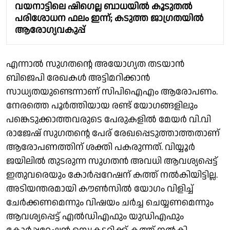
വയനാട്ടിലെ ഷിഗെല്ല ബാധയിൽ കൂടുതൽ
പരിശോധന ഫലം ഇന്ന്; കടുത്ത ജാഗ്രതയിൽ
ആരോഗ്യവകുപ്പ്
എന്നാൽ സു​ഗതന്റെ അയോഗ്യത തടയാൻ
ബിജെപി രേഖകൾ അട്ടിമറിക്കാൻ
സാധ്യതയുണ്ടെന്നാണ് സിപിഐഎം ആരോപണം.
നേരത്തെ പൂർത്തിയായ രണ്ട് യോ​ഗങ്ങളിലും
പങ്കെടുക്കാത്തവരുടെ പേരുകളിൽ മേയർ വി.വി
രാജേഷ് സു​ഗതന്റെ പേര് രേഖപ്പെടുത്താത്തതാണ്
ആരോപണത്തിന് ശക്തി പകരുന്നത്. വിയ്യൂർ
ജയിലിൽ തുടരുന്ന സു​​ഗതൻ അവധി ആവശ്യപ്പെട്ട്
ഇതുവരെയും കോർപ്പറേഷന് കത്ത് നൽകിയിട്ടില്ല.
അടിയന്തരമായി കൗൺസിൽ യോ​ഗം വിളിച്ച്
ചേർക്കണമെന്നും വിഷയം ചർച്ച ചെയ്യണമെന്നും
ആവശ്യപ്പെട്ട് എൽഡിഎഫും യുഡിഎഫും