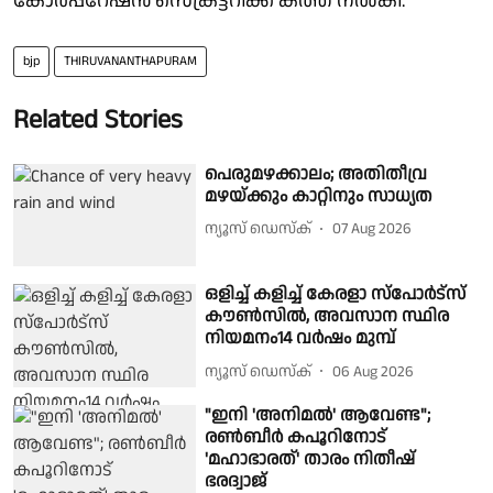
കോർപ്പറേഷൻ സെക്രട്ടറിക്ക് കത്ത് നൽകി.
bjp
THIRUVANANTHAPURAM
Related Stories
പെരുമഴക്കാലം; അതിതീവ്ര
മഴയ്ക്കും കാറ്റിനും സാധ്യത
ന്യൂസ് ഡെസ്ക്
07 Aug 2026
ഒളിച്ച് കളിച്ച് കേരളാ സ്പോർട്സ്
കൗൺസിൽ, അവസാന സ്ഥിര
നിയമനം14 വർഷം മുമ്പ്
ന്യൂസ് ഡെസ്ക്
06 Aug 2026
"ഇനി 'അനിമൽ' ആവേണ്ട";
രൺബീർ കപൂറിനോട്
'മഹാഭാരത്' താരം നിതീഷ്
ഭരദ്വാജ്