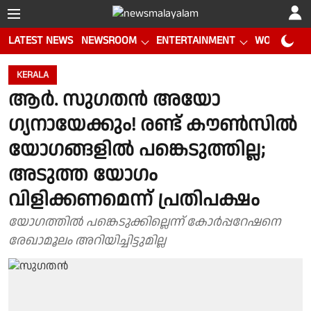
LATEST NEWS
NEWSROOM
ENTERTAINMENT
WORLD CUP
KERALA
ആർ. സു​ഗതൻ അയോ​
ഗ്യനായേക്കും! രണ്ട് കൗൺസിൽ
യോ​ഗങ്ങളി‍ൽ പങ്കെടുത്തില്ല;
അടുത്ത യോ​ഗം
വിളിക്കണമെന്ന് പ്രതിപക്ഷം
യോഗത്തിൽ പങ്കെടുക്കില്ലെന്ന് കോർപ്പറേഷനെ
രേഖാമൂലം അറിയിച്ചിട്ടുമില്ല