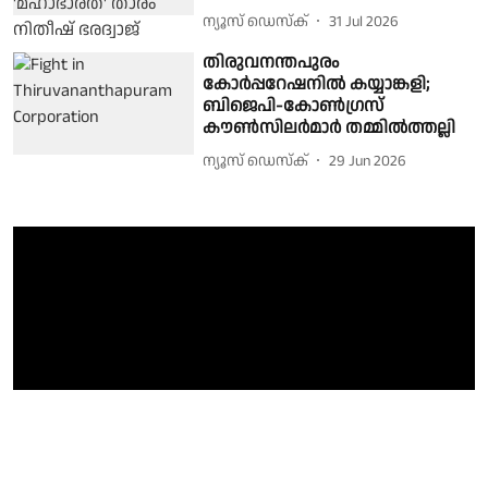
ന്യൂസ് ഡെസ്ക്
31 Jul 2026
തിരുവനന്തപുരം
കോർപ്പറേഷനിൽ കയ്യാങ്കളി;
ബിജെപി-കോൺഗ്രസ്
കൗൺസിലർമാർ തമ്മിൽത്തല്ലി
ന്യൂസ് ഡെസ്ക്
29 Jun 2026