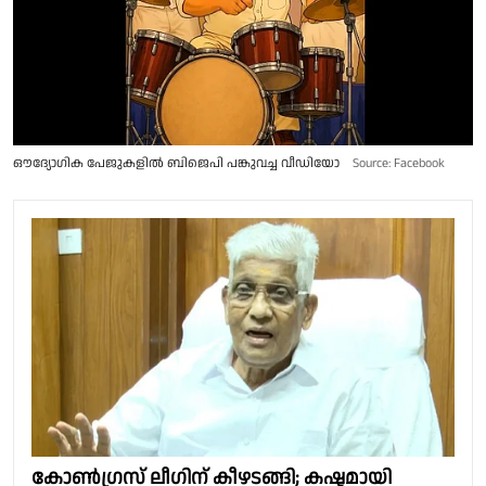
ഔദ്യോഗിക പേജുകളിൽ ബിജെപി പങ്കുവച്ച വീഡിയോ
Source: Facebook
കോൺഗ്രസ് ലീഗിന് കീഴടങ്ങി; കഷ്ടമായി