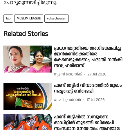
ചോദ്യമുന്നയിച്ചിരുന്നു.
bjp
MUSLIM LEAGUE
vd satheesan
Related Stories
പ്രധാനമന്ത്രിയെ അധിക്ഷേപിച്ച
ജാൻമണിക്കെതിരെ
കേസെടുക്കണം; പരാതി നൽകി
നവ്യ ഹരിദാസ്
ന്യൂസ് ഡെസ്ക്
27 Jul 2026
ഫണ്ട് തട്ടിപ്പ് വിവാദത്തില്‍ മുഖം
നഷ്ടപ്പെട്ട് ബിജെപി
പി.പി. പ്രശാന്ത്
17 Jul 2026
ഫണ്ട് തട്ടിപ്പിൽ സമ്പൂർണ
ഓഡിറ്റിങ് തുടങ്ങി ബിജെപി
സംസ്ഥാന നേതൃത്വം; ആറന്മുള