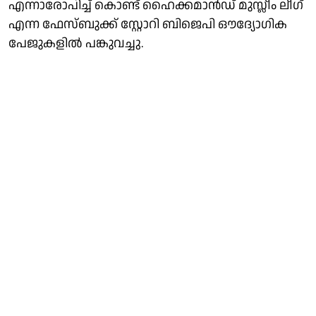
എന്നാരോപിച്ച് കൊണ്ട് ഹൈക്കമാൻഡ് മുസ്ലീം ലീഗ്
എന്ന ഫേസ്ബുക്ക് സ്റ്റോറി ബിജെപി ഔദ്യോഗിക
പേജുകളിൽ പങ്കുവച്ചു.