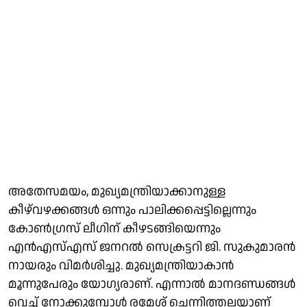
അതേസമയം, മുഖ്യമന്ത്രിയാക്കാനുള്ള
കീഴ്‌വഴക്കങ്ങൾ ഒന്നും പാലിക്കപ്പെട്ടില്ലെന്നും
കോൺഗ്രസ് ലീഗിന് കീഴടങ്ങിയെന്നും
എൻഎസ്എസ് ജനറൽ സെക്രട്ടറി ജി. സുകുമാരൻ
നായരും വിമർശിച്ചു. മുഖ്യമന്ത്രിയാകാൻ
മൂന്നുപേരും യോഗ്യരാണ്. എന്നാൽ മാനദണ്ഡങ്ങൾ
വെച്ച് നോക്കുമ്പോൾ രമേശ്‌ ചെന്നിത്തലയാണ്