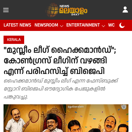
LATEST NEWS
NEWSROOM
ENTERTAINMENT
WORLD CUP
KERALA
"മുസ്ലീം ലീഗ് ഹൈക്കമാൻഡ്";
കോൺഗ്രസ് ലീഗിന് വഴങ്ങി
എന്ന് പരിഹസിച്ച് ബിജെപി
ഹൈക്കമാൻഡ് മുസ്ലീം ലീഗ് എന്ന ഫേസ്ബുക്ക്
സ്റ്റോറി ബിജെപി ഔദ്യോഗിക പേജുകളിൽ
പങ്കുവച്ചു.