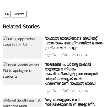
bjp
Congress
Related Stories
രാഹുൽ ഗാന്ധിയുടെ ഇഡിയറ്റ്
പരാമർശം; ലോക്സഭയിൽ ഭരണ-
പ്രതിപക്ഷ ബഹളം
ന്യൂസ് ഡെസ്ക്
29 Jul 2026
"ധർമേന്ദ്ര പ്രധാൻ്റെ വകുപ്പ്
മാറ്റാനുള്ള നീക്കം
അംഗീകരിക്കില്ല"; പ്രധാനമന്ത്രി
വിദ്യാർഥികളോട് മാപ്പ്
പറയണമെന്ന് രാഹുൽ ഗാന്ധി
ന്യൂസ് ഡെസ്ക്
25 Jul 2026
"യുവാക്കളുടെ ഭാവി
നശിപ്പിക്കുന്നത് നിങ്ങളാണ്";