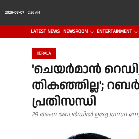
2026-08-07
2:36 AM
LATEST NEWS
NEWSROOM
ENTERTAINMENT
PHOTO GALLERY
VIDEO
KERALA
'ചെയർമാൻ റെഡി, 
തികഞ്ഞില്ല'; 
പ്രതിസന്ധി
29 അംഗ ബോർഡിൽ ഉദ