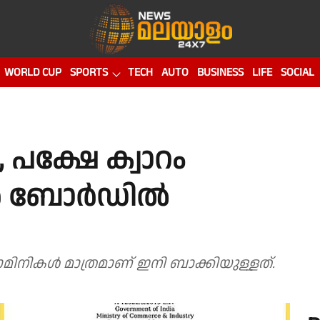
WORLD CUP
SPORTS
TECH
AUTO
BUSINESS
LIFE
SOCIAL
പക്ഷേ ക്വാറം
റബർ ബോർഡിൽ
്യോഗസ്ഥ നോമിനികൾ മാത്രമാണ് ഇനി ബാക്കിയുള്ളത്‌.