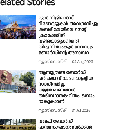
elated Stories
മുൻ വിജിലൻസ്
റിപ്പോർട്ടുകൾ അവഗണിച്ചു;
ശബരിമലയിലെ നെയ്യ്
ക്രമക്കേടിന്
വഴിയൊരുക്കിയത്
തിരുവിതാംകൂർ ദേവസ്വം
ബോർഡിൻ്റെ അനാസ്ഥ
ന്യൂസ് ഡെസ്ക്
04 Aug 2026
ആസൂത്രണ ബോർഡ്
പരീക്ഷാ വിവാദം: രാഷ്ട്രീയ
സ്വാധീനമില്ല,
ആരോപണങ്ങള്‍
അടിസ്ഥാനരഹിതം: ഒന്നാം
റാങ്കുകാരന്‍
ന്യൂസ് ഡെസ്ക്
31 Jul 2026
വഖഫ് ബോർഡ്
പുനഃസംഘടന: സർക്കാർ