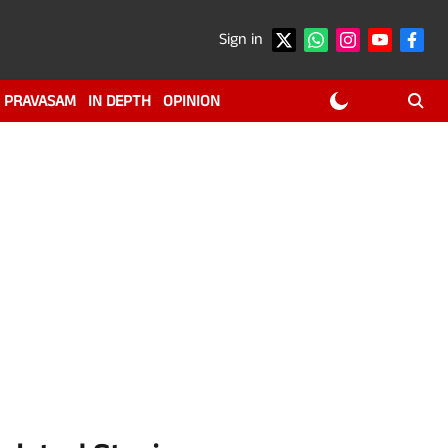
Sign in
PRAVASAM
IN DEPTH
OPINION