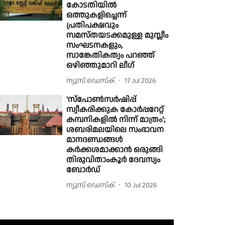
കോടതിയിൽ
ഒത്തുകളിച്ചെന്ന്
പ്രതിപക്ഷവും
സമസ്തയടക്കമുള്ള മുസ്ലീം
സംഘടനകളും,
സാങ്കേതികത്വം പറഞ്ഞ്
ഒഴിഞ്ഞുമാറി ലീഗ്
ന്യൂസ് ഡെസ്ക്
17 Jul 2026
'സ്പോണ്‍സര്‍ഷിപ്പ്
സ്വീകരിക്കുക കോര്‍പ്പറേറ്റ്
കമ്പനികളിൽ നിന്ന് മാത്രം';
ശബരിമലയിലെ സംഭാവന
മാനദണ്ഡങ്ങൾ
കർക്കശമാക്കാൻ ഒരുങ്ങി
തിരുവിതാംകൂർ ദേവസ്വം
ബോർഡ്
ന്യൂസ് ഡെസ്ക്
10 Jul 2026