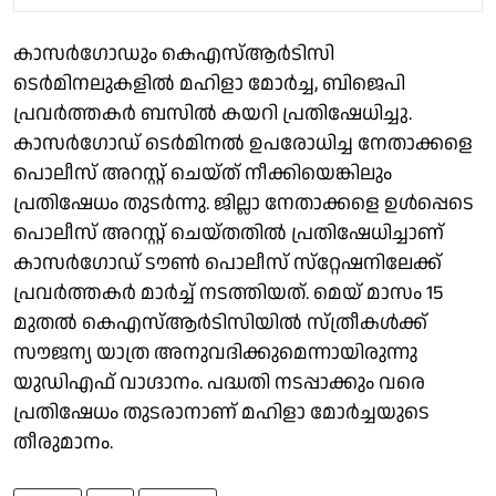
കാസർ​ഗോഡും കെഎസ്ആർടിസി
ടെർമിനലുകളിൽ മഹിളാ മോർച്ച, ബിജെപി
പ്രവർത്തകർ ബസിൽ കയറി പ്രതിഷേധിച്ചു.
കാസർഗോഡ് ടെർമിനൽ ഉപരോധിച്ച നേതാക്കളെ
പൊലീസ് അറസ്റ്റ് ചെയ്ത് നീക്കിയെങ്കിലും
പ്രതിഷേധം തുടർന്നു. ജില്ലാ നേതാക്കളെ ഉൾപ്പെടെ
പൊലീസ് അറസ്റ്റ് ചെയ്തതിൽ പ്രതിഷേധിച്ചാണ്
കാസർ​ഗോ‍ഡ് ടൗൺ പൊലീസ് സ്‌റ്റേഷനിലേക്ക്
പ്രവർത്തകർ മാർച്ച് നടത്തിയത്. മെയ് മാസം 15
മുതൽ കെഎസ്ആർടിസിയിൽ സ്ത്രീകൾക്ക്
സൗജന്യ യാത്ര അനുവദിക്കുമെന്നായിരുന്നു
യുഡിഎഫ് വാഗ്ദാനം. പദ്ധതി നടപ്പാക്കും വരെ
പ്രതിഷേധം തുടരാനാണ് മഹിളാ മോർച്ചയുടെ
തീരുമാനം.