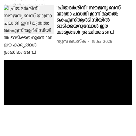
'പ്രിയദർശിനി' സൗജന്യ ബസ്
യാത്രാ പദ്ധതി ഇന്ന് മുതൽ;
കെഎസ്ആർടിസിയിൽ
ഓടിക്കയറുമ്പോള്‍ ഈ
കാര്യങ്ങള്‍ ശ്രദ്ധിക്കണേ..!
ന്യൂസ് ഡെസ്ക്
15 Jun 2026