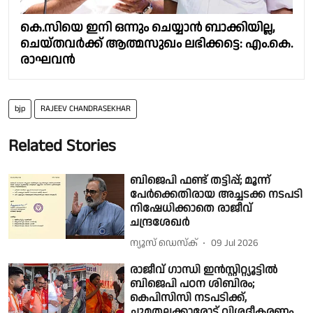
കെ.സിയെ ഇനി ഒന്നും ചെയ്യാൻ ബാക്കിയില്ല,
ചെയ്തവർക്ക് ആത്മസുഖം ലഭിക്കട്ടെ: എം.കെ.
രാഘവൻ
bjp
RAJEEV CHANDRASEKHAR
Related Stories
ബിജെപി ഫണ്ട് തട്ടിപ്പ്; മൂന്ന്
പേർക്കെതിരായ അച്ചടക്ക നടപടി
നിഷേധിക്കാതെ രാജീവ്
ചന്ദ്രശേഖർ
ന്യൂസ് ഡെസ്ക്
09 Jul 2026
രാജീവ് ഗാന്ധി ഇൻസ്റ്റിറ്റ്യൂട്ടിൽ
ബിജെപി പഠന ശിബിരം;
കെപിസിസി നടപടിക്ക്,
ചുമതലക്കാരോട് വിശദീകരണം