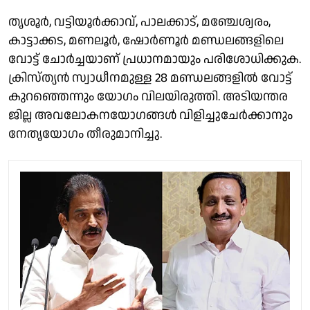
തൃശൂർ, വട്ടിയൂർക്കാവ്, പാലക്കാട്, മഞ്ചേശ്വരം,
കാട്ടാക്കട, മണലൂർ, ഷോർണൂർ മണ്ഡലങ്ങളിലെ
വോട്ട് ചോർച്ചയാണ് പ്രധാനമായും പരിശോധിക്കുക.
ക്രിസ്ത്യൻ സ്വാധീനമുള്ള 28 മണ്ഡലങ്ങളിൽ വോട്ട്
കുറഞ്ഞെന്നും യോഗം വിലയിരുത്തി. അടിയന്തര
ജില്ല അവലോകനയോഗങ്ങൾ വിളിച്ചുചേർക്കാനും
നേതൃയോഗം തീരുമാനിച്ചു.