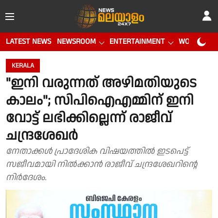
LATEST NEWS
NEWSROOM
ENTERTAINMENT
WORLD CUP
KERALA
"ഇനി വരുന്നത് അഴിമതിയുടെ
കാലം"; സിപിഐഎമ്മിന് ഇനി
വോട്ട് ലഭിക്കില്ലെന്ന് രാജീവ്
ചന്ദ്രശേഖർ
നേതാക്കൾ പ്രാദേശിക വിഷയത്തിൽ ഇടപെട്ട്
സജീവമായി നിൽക്കാൻ രാജീവ് ചന്ദ്രശേഖറിൻ്റെ
നിർദേശം.