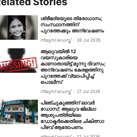
elated Stories
ശ്രീഭദ്രയുടെ തിരോധാനം;
സംസ്ഥാനത്തിന്
പുറത്തേക്കും അന്വേഷണം
ന്യൂസ് ഡെസ്ക്
28 Jul 2026
ആലുവയിൽ 12
വയസുകാരിയെ
കാണാതായിട്ട് മൂന്നു ദിവസം;
അന്വേഷണം കേരളത്തിനു
പുറത്തേക്ക് വ്യാപിപ്പിച്ച്
പൊലീസ്
ന്യൂസ് ഡെസ്ക്
27 Jul 2026
പിഞ്ചുകുഞ്ഞിന് ഓവർ
ഡോസ്; ആലുവ ജില്ലാ
ആശുപത്രിയിലെ
ഡോക്ടർക്കെതിരെ ചികിത്സാ
പിഴവ് ആരോപണം
ന്യൂസ് ഡെസ്ക്
12 Jul 2026