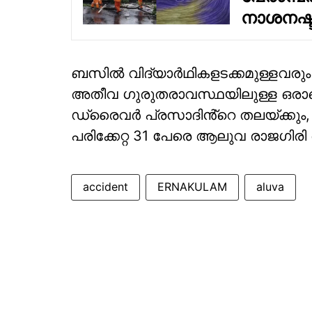
നാശനഷ്ട
ബസിൽ വിദ്യാർഥികളടക്കമുള്ളവരും ഉണ
അതീവ ഗുരുതരാവസ്ഥയിലുള്ള ഒരാളെ വ
ഡ്രൈവർ പ്രസാദിൻ്റെ തലയ്ക്കും, കൈ
പരിക്കേറ്റ 31 പേരെ ആലുവ രാജഗിരി 
accident
ERNAKULAM
aluva