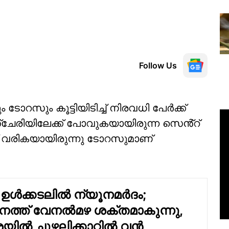
Follow Us
റസും കൂട്ടിയിടിച്ച് നിരവധി പേർക്ക്
ചേരിയിലേക്ക് പോവുകയായിരുന്ന സെൻ്റ്
 വരികയായിരുന്നു ടോറസുമാണ്
ഉൾക്കടലിൽ ന്യൂനമർദം;
ത്ത് വേനൽമഴ ശക്തമാകുന്നു,
രയിൽ ചുഴലിക്കാറ്റിൽ വൻ