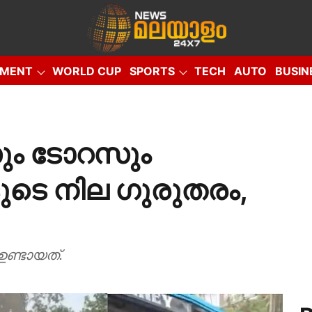
NMENT
WORLD CUP
SPORTS
TECH
AUTO
BUSIN
EO
ം ടോറസും
രാളുടെ നില ഗുരുതരം,
ഉണ്ടായത്.