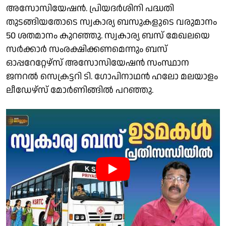
അസോസിയേഷന്‍. പ്രിയദർശിനി പദ്ധതി
തുടങ്ങിയതോടെ സ്വകാര്യ ബസുകളുടെ വരുമാനം
50 ശതമാനം കുറഞ്ഞു. സ്വകാര്യ ബസ് മേഖലയെ
സർക്കാർ സംരക്ഷിക്കണമെന്നും ബസ്
ഓപ്പറേറ്റേഴ്‌സ് അസോസിയേഷന്‍ സംസ്ഥാന
ജനറൽ സെക്രട്ടറി ടി. ഗോപിനാഥൻ ഹലോ മലയാളം
ലീഡേഴ്സ് മോർണിങ്ങിൽ പറഞ്ഞു.