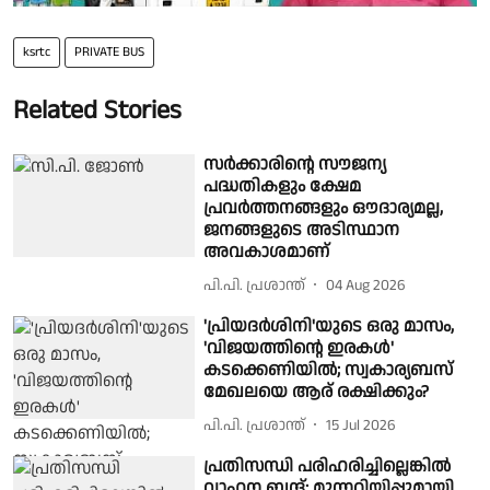
ksrtc
PRIVATE BUS
Related Stories
സർക്കാരിന്റെ സൗജന്യ
പദ്ധതികളും ക്ഷേമ
പ്രവർത്തനങ്ങളും ഔദാര്യമല്ല,
ജനങ്ങളുടെ അടിസ്ഥാന
അവകാശമാണ്
പി.പി. പ്രശാന്ത്
04 Aug 2026
'പ്രിയദര്‍ശിനി'യുടെ ഒരു മാസം,
'വിജയത്തിന്റെ ഇരകള്‍'
കടക്കെണിയില്‍; സ്വകാര്യബസ്
മേഖലയെ ആര് രക്ഷിക്കും?
പി.പി. പ്രശാന്ത്
15 Jul 2026
പ്രതിസന്ധി പരിഹരിച്ചില്ലെങ്കില്‍
വാഹന ബന്ദ്; മുന്നറിയിപ്പുമായി