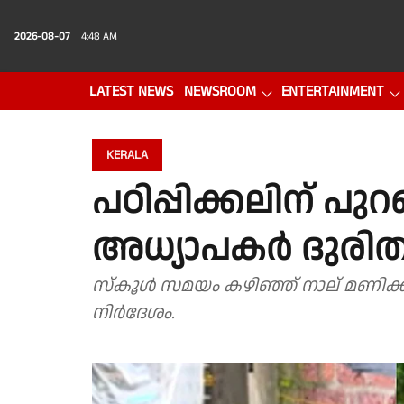
2026-08-07
4:48 AM
LATEST NEWS
NEWSROOM
ENTERTAINMENT
PHOTO GALLERY
VIDEO
KERALA
പഠിപ്പിക്കലിന് പു
അധ്യാപകർ ദുരി
സ്കൂൾ സമയം കഴിഞ്ഞ് നാല് മണിക്ക
നിർദേശം.