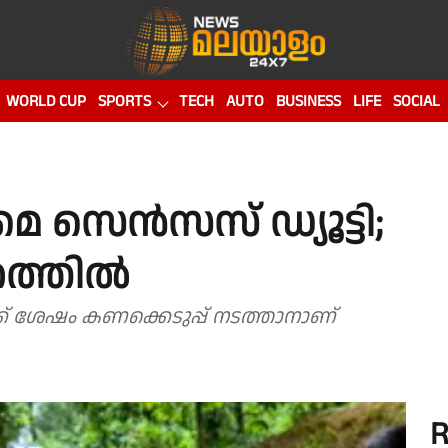
WORLD CUP
SPORTS
TECH
AUTO
BUSINESS
LIFE
SOCIAL
റമെ സെൻസസ് ഡ്യൂട്ടി;
തത്തിൽ
് ശേഷം കണക്കെടുപ്പ് നടത്താനാണ്
R