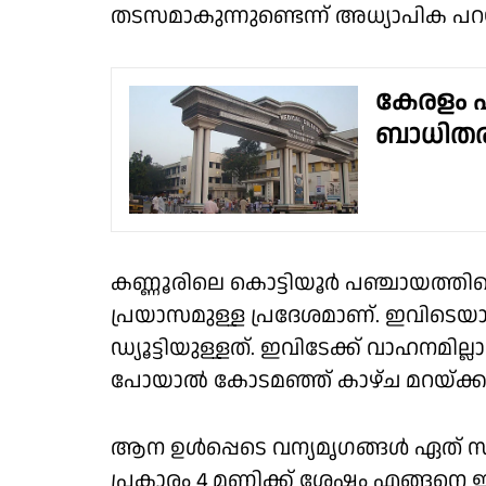
തടസമാകുന്നുണ്ടെന്ന് അധ്യാപിക പറയ
കേരളം പന
ബാധിതര
കണ്ണൂരിലെ കൊട്ടിയൂർ പഞ്ചായത്തി
പ്രയാസമുള്ള പ്രദേശമാണ്. ഇവിടെ
ഡ്യൂട്ടിയുള്ളത്. ഇവിടേക്ക് വാഹനമി
പോയാൽ കോടമഞ്ഞ് കാഴ്ച മറയ്ക്കു
ആന ഉൾപ്പെടെ വന്യമൃഗങ്ങൾ ഏത് സ
പ്രകാരം 4 മണിക്ക് ശേഷം എങ്ങനെ