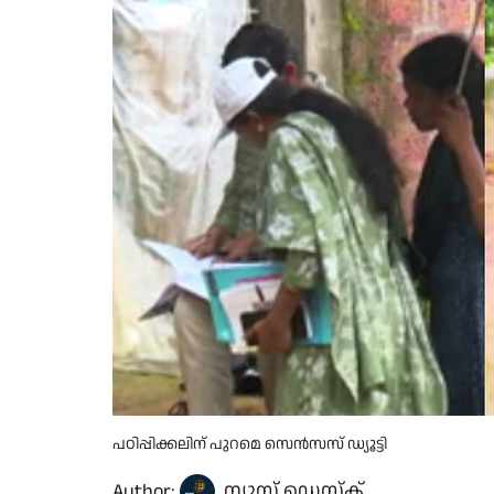
പഠിപ്പിക്കലിന് പുറമെ സെൻസസ് ഡ്യൂട്ടി
Author:
ന്യൂസ് ഡെസ്ക്