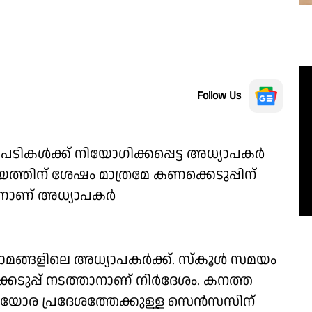
Follow Us
ടികൾക്ക് നിയോഗിക്കപ്പെട്ട അധ്യാപകർ
 സമയത്തിന് ശേഷം മാത്രമേ കണക്കെടുപ്പിന്
്നാണ് അധ്യാപകർ
ഗ്രാമങ്ങളിലെ അധ്യാപകർക്ക്. സ്കൂൾ സമയം
െടുപ്പ് നടത്താനാണ് നിർദേശം. കനത്ത
ലയോര പ്രദേശത്തേക്കുള്ള സെൻസസിന്