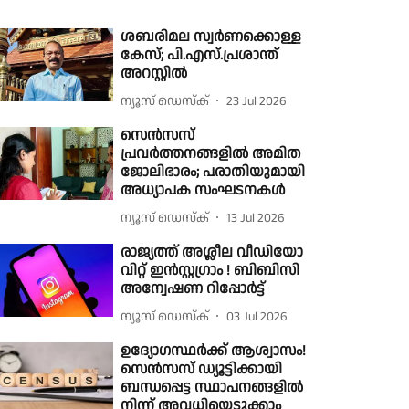
ശബരിമല സ്വർണക്കൊള്ള
കേസ്; പി.എസ്.പ്രശാന്ത്
അറസ്റ്റിൽ
ന്യൂസ് ഡെസ്ക്
23 Jul 2026
സെൻസസ്
പ്രവർത്തനങ്ങളിൽ അമിത
ജോലിഭാരം; പരാതിയുമായി
അധ്യാപക സംഘടനകൾ
ന്യൂസ് ഡെസ്ക്
13 Jul 2026
രാജ്യത്ത് അശ്ലീല വീഡിയോ
വിറ്റ് ഇൻസ്റ്റഗ്രാം ! ബിബിസി
അന്വേഷണ റിപ്പോർട്ട്
ന്യൂസ് ഡെസ്ക്
03 Jul 2026
ഉദ്യോഗസ്ഥർക്ക് ആശ്വാസം!
സെൻസസ് ഡ്യൂട്ടിക്കായി
ബന്ധപ്പെട്ട സ്ഥാപനങ്ങളിൽ
നിന്ന് അവധിയെടുക്കാം