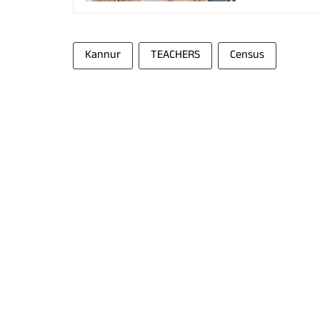
Kannur
TEACHERS
Census