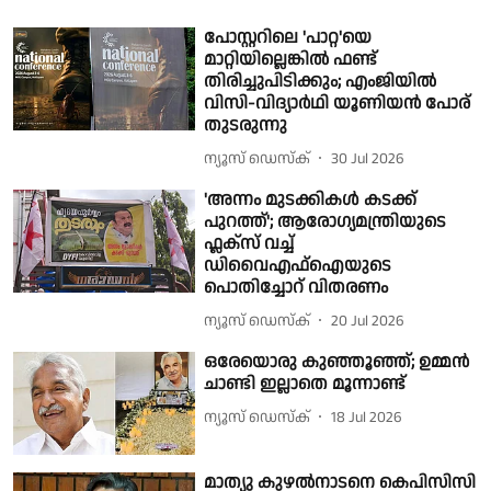
പോസ്റ്ററിലെ 'പാറ്റ'യെ
മാറ്റിയില്ലെങ്കില്‍ ഫണ്ട്
തിരിച്ചുപിടിക്കും; എംജിയില്‍
വിസി-വിദ്യാർഥി യൂണിയന്‍ പോര്
തുടരുന്നു
ന്യൂസ് ഡെസ്ക്
30 Jul 2026
'അന്നം മുടക്കികൾ കടക്ക്
പുറത്ത്'; ആരോഗ്യമന്ത്രിയുടെ
ഫ്ലക്സ് വച്ച്
ഡിവൈഎഫ്ഐയുടെ
പൊതിച്ചോറ് വിതരണം
ന്യൂസ് ഡെസ്ക്
20 Jul 2026
ഒരേയൊരു കുഞ്ഞൂഞ്ഞ്; ഉമ്മൻ
ചാണ്ടി ഇല്ലാതെ മൂന്നാണ്ട്
ന്യൂസ് ഡെസ്ക്
18 Jul 2026
മാത്യു കുഴൽനാടനെ കെപിസിസി