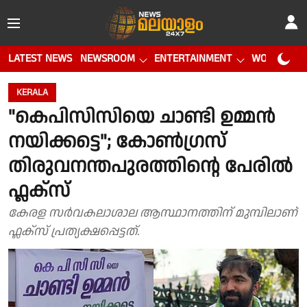
LATEST NEWS
NEWSROOM
ENTERTAINMENT
WORLD CUP
KERALA
"കെപിസിസിയെ ചാണ്ടി ഉമ്മൻ
നയിക്കട്ടെ"; കോൺഗ്രസ്
തിരുവനന്തപുരത്തിൻ്റെ പേരിൽ
ഫ്ലക്സ്
കേരള സർവകലാശാല ആസ്ഥാനത്തിന് മുമ്പിലാണ്
ഫ്ലക്സ് പ്രത്യക്ഷപ്പെട്ടത്.