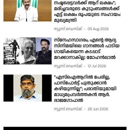
നഷ്ടപ്പെട്ടവർക്ക് ആറ് ലക്ഷം";
മരിച്ചവരുടെ കുടുംബങ്ങൾക്ക്
എട്ട് ലക്ഷം രൂപയുടെ സഹായം:
മുഖ്യമന്ത്രി
ന്യൂസ് ഡെസ്ക്
05 Aug 2026
സ്നേഹസാഗരം, എന്റെ ആദ്യ
സിനിമയിലെ ഗാനങ്ങൾ പാടിയ
ഗായികയെന്ന കടപ്പാട്
മറക്കാനാകില്ല: മോഹൻലാൽ
ന്യൂസ് ഡെസ്ക്
12 Jul 2026
"എസ്ഐആറിൽ പേരില്ല,
പാസ്‌പോർട്ട് പുതുക്കാൻ
കഴിയുന്നില്ല"; പരാതിയുമായി
മാധ്യമപ്രവർത്തകൻ ആർ.
രാജഗോപാൽ
ന്യൂസ് ഡെസ്ക്
28 Jun 2026