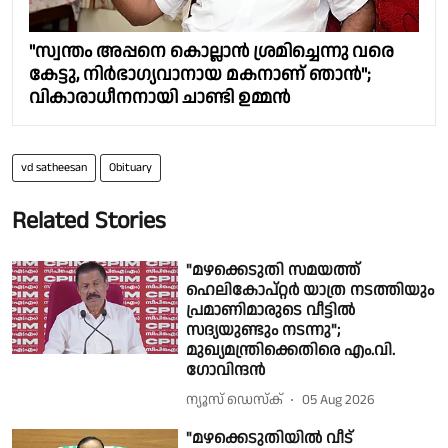
"സ്വന്തം അപ്പനെ കൊല്ലാൻ ശ്രമിച്ചെന്നു വരെ
കേട്ടു, നിർഭാഗ്യവാനായ മകനാണ് ഞാൻ";
വികാരാധീനനായി ചാണ്ടി ഉമ്മൻ
vd satheesan
Obituary
Related Stories
"മഴക്കെടുതി സമയത്ത്
ഹെലികോപ്റ്റർ യാത്ര നടത്തിയും
പ്രമാണിമാരുടെ വീട്ടിൽ
സദ്യയുണ്ടും നടന്നു";
മുഖ്യമന്ത്രിക്കെതിരെ എം.വി.
ഗോവിന്ദൻ
ന്യൂസ് ഡെസ്ക്
05 Aug 2026
"മഴക്കെടുതിയിൽ വീട്