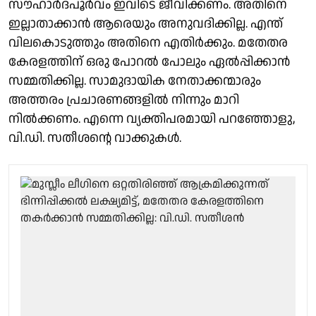
സൗഹാർദപൂർവം ഇവിടെ ജീവിക്കണം. അതിനെ
ഇല്ലാതാക്കാൻ ആരെയും അനുവദിക്കില്ല. എന്ത്
വിലകൊടുത്തും അതിനെ എതിർക്കും. മതേതര
കേരളത്തിന് ഒരു പോറൽ പോലും ഏൽപ്പിക്കാൻ
സമ്മതിക്കില്ല. സാമുദായിക നേതാക്കന്മാരും
അത്തരം പ്രചാരണങ്ങളിൽ നിന്നും മാറി
നിൽക്കണം. എന്നെ വ്യക്തിപരമായി പറഞ്ഞോളു,
വി.ഡി. സതീശൻ്റെ വാക്കുകൾ.