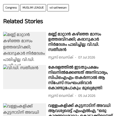
Congress
MUSLIM LEAGUE
vd satheesan
Related Stories
മണ്ണ് മാറ്റാൻ കഴിഞ്ഞ മാസം
ഉത്തരവിറക്കി; കരാറുകാർ
നിർദേശം പാലിച്ചില്ല: വി.ഡി.
സതീശൻ
ന്യൂസ് ഡെസ്ക്
07 Jul 2026
കേരളത്തിൽ ഇടതുപക്ഷം
നിലനിൽക്കേണ്ടത് അനിവാര്യം,
സിപിഐഎം തകർന്നാൽ ആ
സ്പേസ് സംഘപരിവാർ
കൊണ്ടുപോകും: മുഖ്യമന്ത്രി
ന്യൂസ് ഡെസ്ക്
05 Jul 2026
വള്ളംകളിക്ക് കുട്ടനാടിന് അവധി
ആവശ്യപ്പെട്ട് എംഎൽഎ, "ഒരു