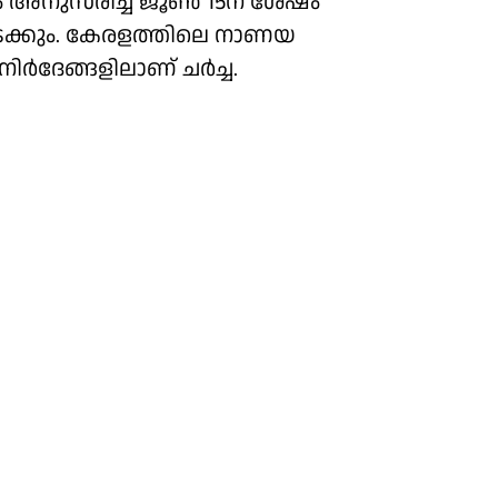
ം അനുസരിച്ച് ജൂൺ 15ന് ശേഷം
ക്കും. കേരളത്തിലെ നാണയ
നിർദേങ്ങളിലാണ് ചർച്ച.