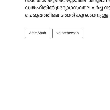
നടത്തിയ കൂടികാഴ്ച്ചയിലെ തീരുമാന
ഡൽഹിയിൽ ഉദ്യോഗസ്ഥതല ചർച്ച നട
പെരുപ്പത്തിലെ തോത് കുറക്കാനുള്ള 
Amit Shah
vd satheesan